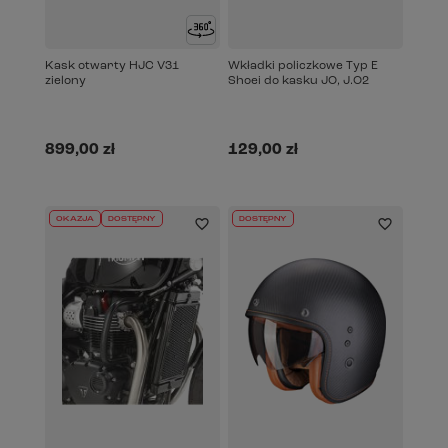
Kask otwarty HJC V31
Wkładki policzkowe Typ E
zielony
Shoei do kasku JO, J.O2
899,00 zł
129,00 zł
OKAZJA
DOSTĘPNY
DOSTĘPNY