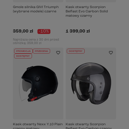
Gmole silnika GIVI Triumph
Kask otwarty Scorpion
(wybrane modele) czarne
Belfast Evo Carbon Solid
matowy czarny
359,00 zł
-10%
1 399,00 zł
Najniższa cena z 30 dni przed
obniżką:
359,00 zł
PROMOCJA
PRZECENA
DOSTĘPNY
DOSTĘPNY
Kask otwarty Nexx Y.10 Plain
Kask otwarty Scorpion
czarny matowy
Belfast Evo Carbon czarny