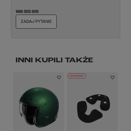
666 303 505
ZADAJ PYTANIE
INNI KUPILI TAKŻE
DOSTĘPNY