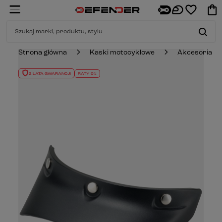
Strona główna
Kaski motocyklowe
Akcesoria
2 LATA GWARANCJI
RATY 0%