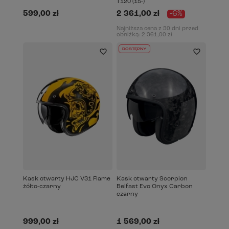
T120 (15-)
599,00 zł
2 361,00 zł
-6%
Najniższa cena z 30 dni przed
obniżką:
2 361,00 zł
DOSTĘPNY
Kask otwarty HJC V31 Flame
Kask otwarty Scorpion
żółto-czarny
Belfast Evo Onyx Carbon
czarny
999,00 zł
1 569,00 zł