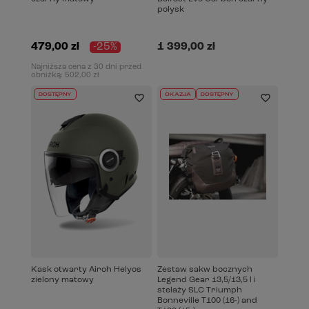
połysk
479,00 zł
-25%
1 399,00 zł
Najniższa cena z 30 dni przed
obniżką:
502,00 zł
DOSTĘPNY
OKAZJA
DOSTĘPNY
Kask otwarty Airoh Helyos
Zestaw sakw bocznych
zielony matowy
Legend Gear 13,5/13,5 l i
stelaży SLC Triumph
Bonneville T100 (16-) and