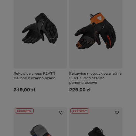
Rękawice cross REV’IT!
Rękawice motocyklowe letnie
Caliber 2 czarno-szare
REV’IT! Endo czarno-
pomarańczowe
319,00 zł
229,00 zł
DOSTĘPNY
DOSTĘPNY