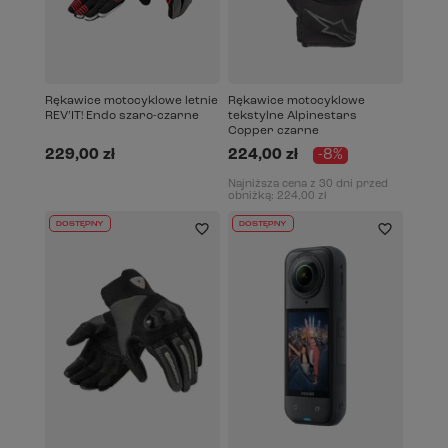
Rękawice motocyklowe letnie
Rękawice motocyklowe
REV’IT! Endo szaro-czarne
tekstylne Alpinestars
Copper czarne
229,00 zł
224,00 zł
-8%
Najniższa cena z 30 dni przed
obniżką:
224,00 zł
DOSTĘPNY
DOSTĘPNY