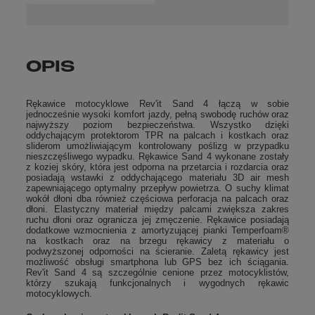
OPIS
Rękawice motocyklowe Rev'it Sand 4 łączą w sobie
jednocześnie wysoki komfort jazdy, pełną swobodę ruchów oraz
najwyższy poziom bezpieczeństwa. Wszystko dzięki
oddychającym protektorom TPR na palcach i kostkach oraz
sliderom umożliwiającym kontrolowany poślizg w przypadku
nieszczęśliwego wypadku. Rękawice Sand 4 wykonane zostały
z koziej skóry, która jest odporna na przetarcia i rozdarcia oraz
posiadają wstawki z oddychającego materiału 3D air mesh
zapewniającego optymalny przepływ powietrza. O suchy klimat
wokół dłoni dba również częściowa perforacja na palcach oraz
dłoni. Elastyczny materiał między palcami zwiększa zakres
ruchu dłoni oraz ogranicza jej zmęczenie. Rękawice posiadają
dodatkowe wzmocnienia z amortyzującej pianki Temperfoam®
na kostkach oraz na brzegu rękawicy z materiału o
podwyższonej odporności na ścieranie. Zaletą rękawicy jest
możliwość obsługi smartphona lub GPS bez ich ściągania.
Rev'it Sand 4 są szczególnie cenione przez motocyklistów,
którzy szukają funkcjonalnych i wygodnych rękawic
motocyklowych.