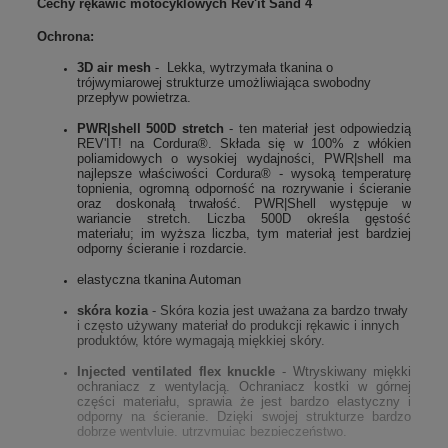
Cechy rękawic motocyklowych Rev'it Sand 4
Ochrona:
3D air mesh
- Lekka, wytrzymała tkanina o
trójwymiarowej strukturze umożliwiająca swobodny
przepływ powietrza.
PWR|shell 500D stretch
- ten materiał jest odpowiedzią
REV'IT! na Cordura®. Składa się w 100% z włókien
poliamidowych o wysokiej wydajności, PWR|shell ma
najlepsze właściwości Cordura® - wysoką temperaturę
topnienia, ogromną odporność na rozrywanie i ścieranie
oraz doskonałą trwałość. PWR|Shell występuje w
wariancie stretch. Liczba 500D określa gęstość
materiału; im wyższa liczba, tym materiał jest bardziej
odporny ścieranie i rozdarcie.
elastyczna tkanina Automan
skóra kozia
- Skóra kozia jest uważana za bardzo trwały
i często używany materiał do produkcji rękawic i innych
produktów, które wymagają miękkiej skóry.
Injected ventilated flex knuckle
- Wtryskiwany miękki
ochraniacz z wentylacją. Ochraniacz kostki w górnej
części materiału, sprawia że jest bardzo elastyczny i
odporny na ścieranie. Dzięki swojej strukturze bardzo
dobrze wentyluje, utrzymując bezpieczeństwo.