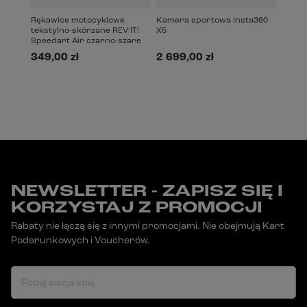
Rękawice motocyklowe
Kamera sportowa Insta360
tekstylno-skórzane REV’IT!
X5
Speedart Air czarno-szare
349,00 zł
2 699,00 zł
NEWSLETTER - ZAPISZ SIĘ I
KORZYSTAJ Z PROMOCJI
Rabaty nie łączą się z innymi promocjami. Nie obejmują Kart
Podarunkowych i Voucherów.
Podaj swoje imię