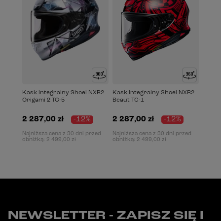
Kask integralny Shoei NXR2
Kask integralny Shoei NXR2
Origami 2 TC-5
Beaut TC-1
2 287,00 zł
-12%
2 287,00 zł
-12%
Najniższa cena z 30 dni przed
Najniższa cena z 30 dni przed
obniżką:
2 499,00 zł
obniżką:
2 499,00 zł
NEWSLETTER - ZAPISZ SIĘ I