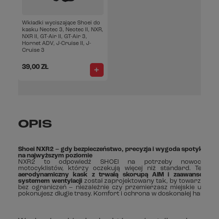
Wkładki wyciszające Shoei do
kasku Neotec 3, Neotec II, NXR,
NXR II, GT-Air II, GT-Air 3,
Hornet ADV, J-Cruise II, J-
Cruise 3
39,00 ZŁ
OPIS
Shoei NXR2 – gdy bezpieczeństwo, precyzja i wygoda spotykają si
na najwyższym poziomie
NXR2 to odpowiedź SHOEI na potrzeby nowoczesny
motocyklistów, którzy oczekują więcej niż standard. Ten
lek
aerodynamiczny kask z trwałą skorupą AIM i zaawansowan
systemem wentylacji
został zaprojektowany tak, by towarzyszyć
bez ograniczeń – niezależnie czy przemierzasz miejskie ulice, 
pokonujesz długie trasy. Komfort i ochrona w doskonałej harmonii