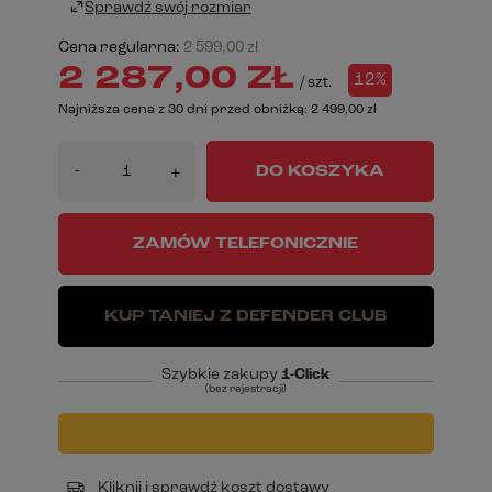
Sprawdź swój rozmiar
Cena regularna:
2 599,00 zł
2 287,00 ZŁ
12%
/
szt.
Najniższa cena z 30 dni przed obniżką:
2 499,00 zł
-
DO KOSZYKA
+
ZAMÓW TELEFONICZNIE
KUP TANIEJ Z DEFENDER CLUB
Szybkie zakupy
1-Click
(bez rejestracji)
Kliknij i sprawdź koszt dostawy