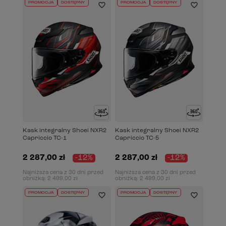
PROMOCJA
DOSTĘPNY
PROMOCJA
DOSTĘPNY
Zużyte powietrze
sprawnie
wydostaje się prz
powiększony spojler z funkcją wywiewu
, co pozwa
utrzymać
optymalny mikroklimat
wewnątrz kasku
nawet w najbardziej wymagających warunkach.
Kask integralny Shoei NXR2
Kask integralny Shoei NXR2
Capriccio TC-1
Capriccio TC-5
2 287,00 zł
-12%
2 287,00 zł
-12%
Najniższa cena z 30 dni przed
Najniższa cena z 30 dni przed
obniżką:
2 499,00 zł
obniżką:
2 499,00 zł
PROMOCJA
DOSTĘPNY
PROMOCJA
DOSTĘPNY