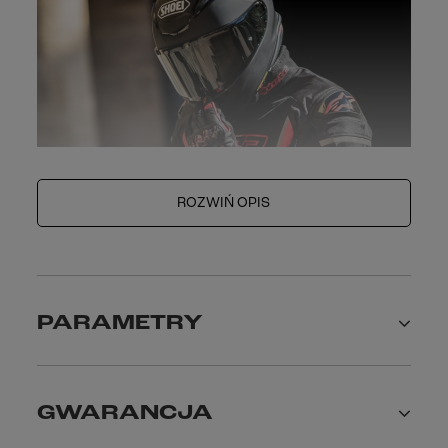
ROZWIŃ OPIS
PARAMETRY
Najważniejsze cechy kasku integralnego
Shoei NXR2
Lekka i wytrzymała skorupa AIM
Nowy
wizjer CWR-F2 z blokadą i Pinlockiem EVO
GWARANCJA
Skuteczna wentylacja: 6 wlotów i 4 wyloty
System awaryjnego wypinania policzków (EQRS)
5 rozmiarów skorupy – idealne dopasowanie