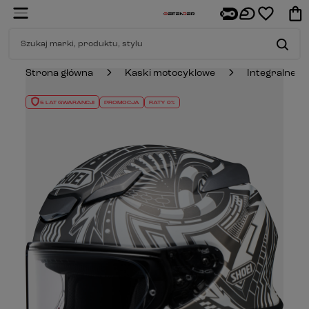
Strona główna
Kaski motocyklowe
Integralne
5 LAT GWARANCJI
PROMOCJA
RATY 0%