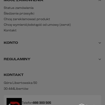
MOJE ZAMÓWIENIA
Centralna wkładka o trójwymiarowym profil
Status zamówienia
wykonana z miękkiego, szczotkowanego materiał
Śledzenie przesyłki
dopasowuje się do kształtu głowy
, zapewniaj
Chcę zareklamować produkt
stabilność. W strefach szczególnie narażonych 
Chcę wymienić/odstąpić od umowy (zwrot)
Kontakt
wilgoć
zastosowano szybkoschnące tkaniny
, któ
dbają o świeżość i komfort nawet podczas długich
KONTO
intensywnych przejażdżek.
REGULAMINY
W komplecie z kaskiem:
Pinlock® Evo
wyjmowany podbródek
osłona nosa
KONTAKT
naklejki z logo Shoei
oryginalna torba do przechowywania kasku
olej silikonowy do konserwacji uszczelnienia wizjera i
Góra Libertowska 50
mechanizmu
podręcznik kasku oraz broszura „Jak prawidłowo używać
30-444
Libertów
kasku” zawierają przydatne instrukcje dotyczące
użytkowania, konserwacji i pielęgnacji Shoei NXR2
Telefon
666 303 505