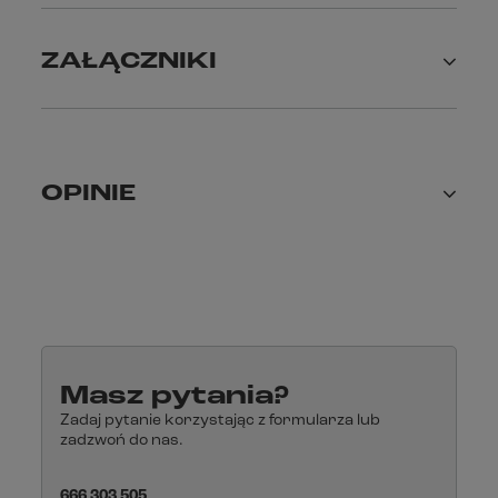
Wypinane wnętrze przystosowane do prania
Aerodynamiczny kształt i niski poziom hałasu
Przygotowany pod interkom
ZAŁĄCZNIKI
OPINIE
Masz pytania?
Zadaj pytanie korzystając z formularza lub
zadzwoń do nas.
666 303 505