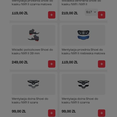
Wentylacja przednia Shoei do
Wkładka centralna Shoei do
kasku NXR II czarna matowa
kasku NXR i NXR II
S17
119,00 ZŁ
219,00 ZŁ
Wkładki policzkowe Shoei do
Wentylacja przednia Shoei do
kasku NXR II 39 mm
kasku NXR II niebieska matowa
249,00 ZŁ
119,00 ZŁ
Wentylacja dolna Shoei do
Wentylacja dolna Shoei do
kasku NXR II szara
kasku NXR II czarna
99,00 ZŁ
99,00 ZŁ