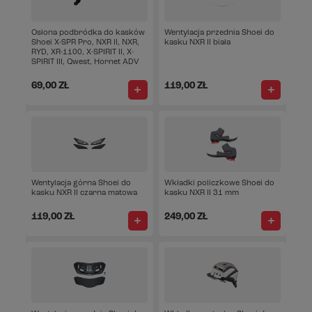
Osłona podbródka do kasków
Wentylacja przednia Shoei do
Shoei X-SPR Pro, NXR II, NXR,
kasku NXR II biała
RYD, XR-1100, X-SPIRIT II, X-
SPIRIT III, Qwest, Hornet ADV
69,00 ZŁ
119,00 ZŁ
Wentylacja górna Shoei do
Wkładki policzkowe Shoei do
kasku NXR II czarna matowa
kasku NXR II 31 mm
119,00 ZŁ
249,00 ZŁ