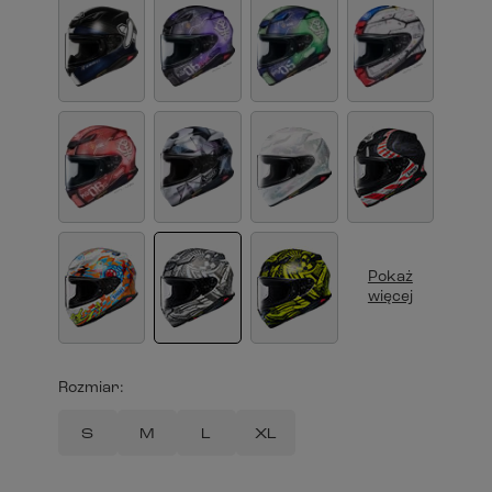
Pokaż
więcej
Rozmiar
S
M
L
XL