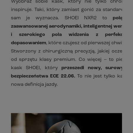
Wyobraź sobie kask, który nie tylko chroni, a
inspiruje. Taki, który zamiast gonić za standardami
sam je wyznacza. SHOEI NXR2 to
połączen
zaawansowanej aerodynamiki, inteligentnej wentylac
i szerokiego pola widzenia z perfekcyjn
dopasowaniem
, które czujesz od pierwszej chwili.
Stworzony z chirurgiczną precyzją, jakiej oczekuje
od sprzętu klasy premium. Co więcej – to pierws
kask SHOEI, który
przeszedł nowy, surowy te
bezpieczeństwa ECE 22.06.
To nie jest tylko kask. 
nowa definicja jazdy.