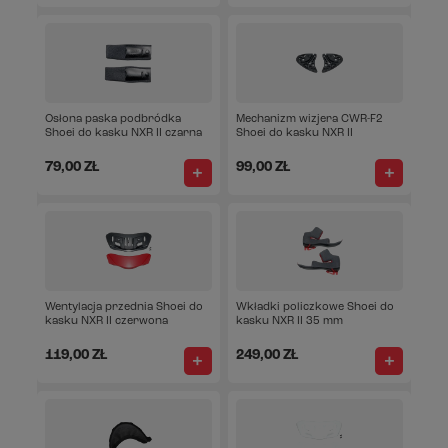
Osłona paska podbródka
Mechanizm wizjera CWR-F2
Shoei do kasku NXR II czarna
Shoei do kasku NXR II
79,00 ZŁ
99,00 ZŁ
Wentylacja przednia Shoei do
Wkładki policzkowe Shoei do
kasku NXR II czerwona
kasku NXR II 35 mm
119,00 ZŁ
249,00 ZŁ