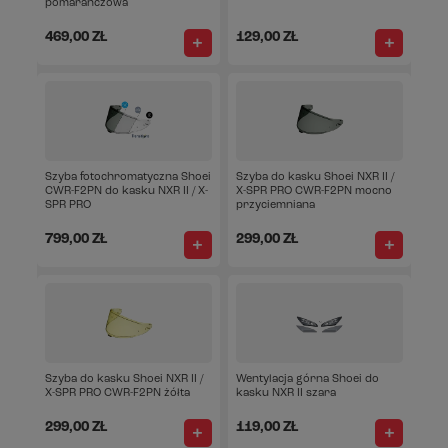
pomarańczowa
469,00 ZŁ
129,00 ZŁ
Szyba fotochromatyczna Shoei
Szyba do kasku Shoei NXR II /
CWR-F2PN do kasku NXR II / X-
X-SPR PRO CWR-F2PN mocno
SPR PRO
przyciemniana
799,00 ZŁ
299,00 ZŁ
Szyba do kasku Shoei NXR II /
Wentylacja górna Shoei do
X-SPR PRO CWR-F2PN żółta
kasku NXR II szara
299,00 ZŁ
119,00 ZŁ