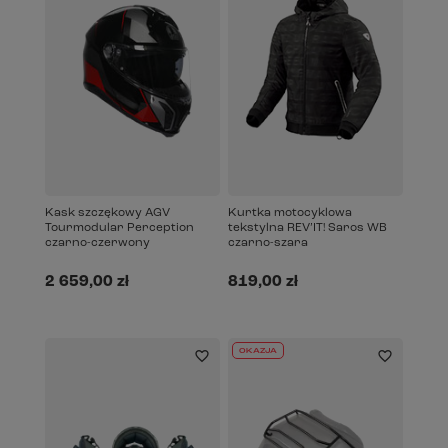
Kask szczękowy AGV
Kurtka motocyklowa
Tourmodular Perception
tekstylna REV’IT! Saros WB
czarno-czerwony
czarno-szara
2 659,00 zł
819,00 zł
OKAZJA