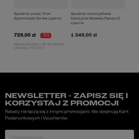
Spodnie cross Thor
Spodnie motocyklowe
Sportmode Strike czarne
tekstylne Modeka Paneo LT
czarne
729,00 zł
-5%
1 349,00 zł
Najniższa cena z 30 dni przed
obniżką:
737,00 zł
NEWSLETTER - ZAPISZ SIĘ I
KORZYSTAJ Z PROMOCJI
Rabaty nie łączą się z innymi promocjami. Nie obejmują Kart
Podarunkowych i Voucherów.
Podaj swoje imię