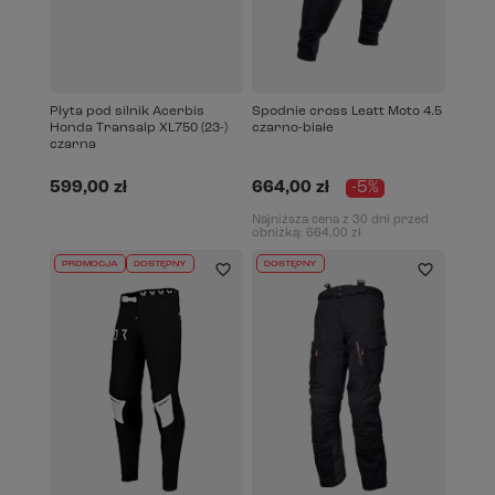
Płyta pod silnik Acerbis
Spodnie cross Leatt Moto 4.5
Honda Transalp XL750 (23-)
czarno-białe
czarna
599,00 zł
664,00 zł
-5%
Najniższa cena z 30 dni przed
obniżką:
664,00 zł
PROMOCJA
DOSTĘPNY
DOSTĘPNY