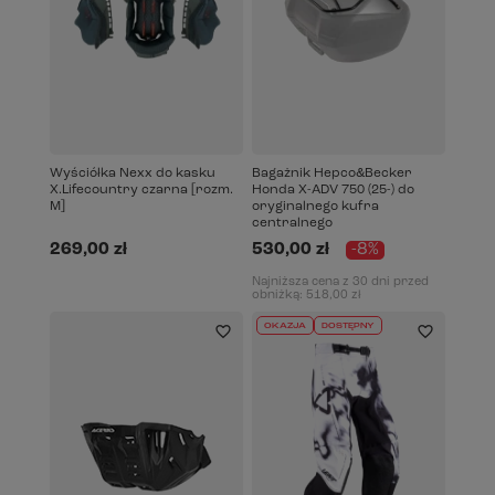
Wyściółka Nexx do kasku
Bagażnik Hepco&Becker
X.Lifecountry czarna [rozm.
Honda X-ADV 750 (25-) do
M]
oryginalnego kufra
centralnego
269,00 zł
530,00 zł
-8%
Najniższa cena z 30 dni przed
obniżką:
518,00 zł
OKAZJA
DOSTĘPNY