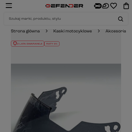
Strona główna
Kaski motocyklowe
Akcesoria
2 LATA GWARANCJI
RATY 0%