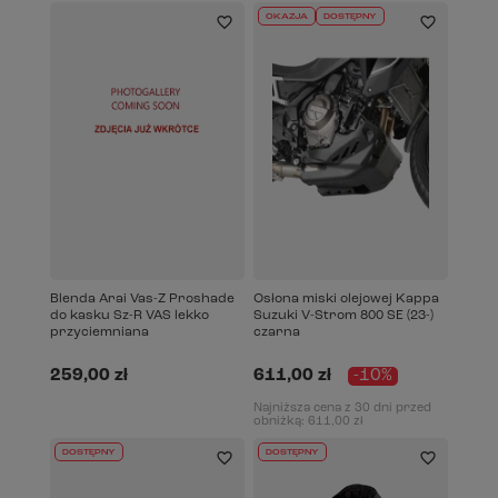
OKAZJA
DOSTĘPNY
Blenda Arai Vas-Z Proshade
Osłona miski olejowej Kappa
do kasku Sz-R VAS lekko
Suzuki V-Strom 800 SE (23-)
przyciemniana
czarna
259,00 zł
611,00 zł
-10%
Najniższa cena z 30 dni przed
obniżką:
611,00 zł
DOSTĘPNY
DOSTĘPNY