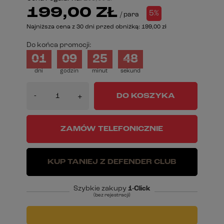
199,00 ZŁ
5%
/
para
Najniższa cena z 30 dni przed obniżką:
199,00 zł
Do końca promocji:
01
09
25
47
dni
godzin
minut
sekund
-
DO KOSZYKA
+
ZAMÓW TELEFONICZNIE
KUP TANIEJ Z DEFENDER CLUB
Szybkie zakupy
1-Click
(bez rejestracji)