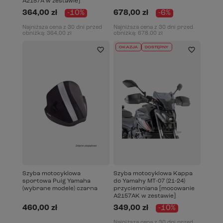
A2157A w zestawie]
364,00 zł
-10%
678,00 zł
-6%
Najniższa cena z 30 dni przed
Najniższa cena z 30 dni przed
obniżką:
364,00 zł
obniżką:
678,00 zł
OKAZJA
DOSTĘPNY
Szyba motocyklowa
Szyba motocyklowa Kappa
sportowa Puig Yamaha
do Yamahy MT-07 (21-24)
(wybrane modele) czarna
przyciemniana [mocowanie
A2157AK w zestawie]
460,00 zł
349,00 zł
-10%
Najniższa cena z 30 dni przed