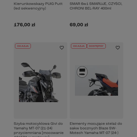
Kierunkowskazy PUIG Putt
SMAR 6w1 SMARUJE, CZYŚCI,
(led sekwencyjny)
CHRONI BEL-RAY 400ml
176,00 zł
69,00 zł
OKAZJA
OKAZJA
DOSTĘPNY
Szyba motocyklowa Givi do
Elementy mocujące stelaż do
Yamahy MT-07 (21-24)
sakw bocznych Blaze SW-
przyciemniana [mocowanie
Motech Yamaha MT-07 (24-)