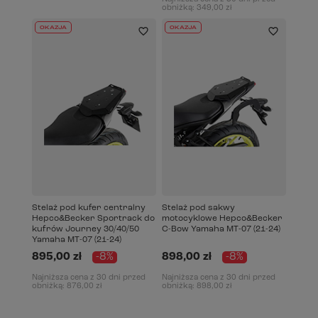
obniżką:
349,00 zł
OKAZJA
OKAZJA
Stelaż pod kufer centralny
Stelaż pod sakwy
Hepco&Becker Sportrack do
motocyklowe Hepco&Becker
kufrów Journey 30/40/50
C-Bow Yamaha MT-07 (21-24)
Yamaha MT-07 (21-24)
895,00 zł
-8%
898,00 zł
-8%
Najniższa cena z 30 dni przed
Najniższa cena z 30 dni przed
obniżką:
876,00 zł
obniżką:
898,00 zł