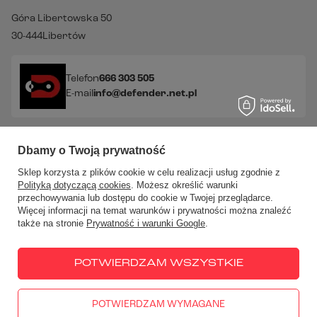
Góra Libertowska 50
30-444
Libertów
Telefon
666 303 505
E-mail
info@defender.net.pl
Sprawdź nasze social media!
Dbamy o Twoją prywatność
Sklep korzysta z plików cookie w celu realizacji usług zgodnie z
Polityką dotyczącą cookies
. Możesz określić warunki
przechowywania lub dostępu do cookie w Twojej przeglądarce.
Więcej informacji na temat warunków i prywatności można znaleźć
także na stronie
Prywatność i warunki Google
.
W sklepie prezentujemy ceny brutto (z VAT).
Stawki VAT dla
konsumentów z kraju:
Polska
.
POTWIERDZAM WSZYSTKIE
POTWIERDZAM WYMAGANE