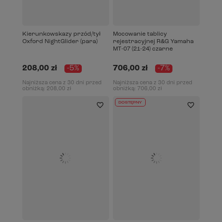
Kierunkowskazy przód/tył
Mocowanie tablicy
Oxford NightGlider (para)
rejestracyjnej R&G Yamaha
MT-07 (21-24) czarne
208,00 zł
-5%
706,00 zł
-7%
Najniższa cena z 30 dni przed
Najniższa cena z 30 dni przed
obniżką:
208,00 zł
obniżką:
706,00 zł
DOSTĘPNY