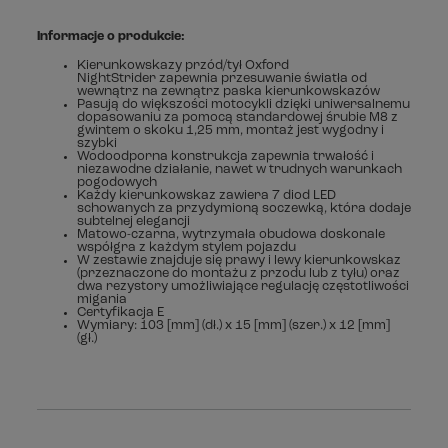
Informacje o produkcie:
Kierunkowskazy przód/tył Oxford
NightStrider zapewnia
przesuwanie światła od
wewnątrz na zewnątrz paska kierunkowskazów
Pasują do większości motocykli dzięki uniwersalnemu
dopasowaniu za pomocą
standardowej śrubie M8 z
gwintem o skoku 1,25 mm, montaż jest wygodny i
szybki
Wodoodporna konstrukcja zapewnia trwałość i
niezawodne działanie, nawet w trudnych warunkach
pogodowych
Każdy kierunkowskaz zawiera 7 diod LED
schowanych za przydymioną soczewką, która dodaje
subtelnej elegancji
Matowo-czarna, wytrzymała obudowa doskonale
współgra z każdym stylem pojazdu
W zestawie znajduje się prawy i lewy kierunkowskaz
(przeznaczone do montażu z przodu lub z tyłu) oraz
dwa rezystory umożliwiające regulację częstotliwości
migania
Certyfikacja E
Wymiary: 103 [mm] (dł.) x 15 [mm] (szer.) x 12 [mm]
(gł.)