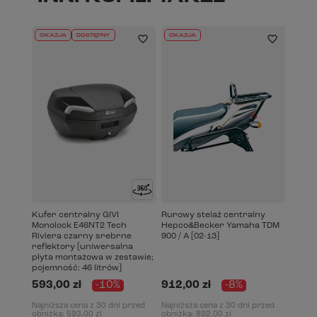
OKAZJA
DOSTĘPNY
OKAZJA
Kufer centralny GIVI
Rurowy stelaż centralny
Monolock E46NT2 Tech
Hepco&Becker Yamaha TDM
Riviera czarny srebrne
900 / A [02-13]
reflektory [uniwersalna
płyta montażowa w zestawie;
pojemność: 46 litrów]
593,00 zł
-10%
912,00 zł
-8%
Najniższa cena z 30 dni przed
Najniższa cena z 30 dni przed
obniżką:
593,00 zł
obniżką:
892,00 zł