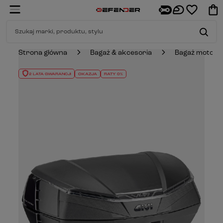
Strona główna
Bagaż & akcesoria
Bagaż motocy
2 LATA GWARANCJI
OKAZJA
RATY 0%