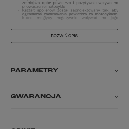
zmniejsza opór powietrza i pozytywnie wpływa na
prowadzenie motocykla.
Kształt spoilerów został zaprojektowany tak, aby
ograniczać zawirowania powietrza za motocyklem
,
które mogłyby negatywnie wpływać na jego
stabilność, szczególnie przy wyższych prędkościach.
Górna pokrywa kufra jest odporna na zarysowania
oraz działanie promieni UV.
Nowoczesna, aerodynamiczna forma kufra idealnie
ROZWIŃ OPIS
wpisuje się w linię motocykli turystycznych i
sportowo-turystycznych, łącząc funkcjonalność z
nowoczesnym wyglądem.
Pojemność: 49 litrów.
Wymiary: 305 [mm] x 470 [mm] x 620 [mm].
Maksymalne dopuszczalne obciążenie: 10 [kg].
PARAMETRY
GWARANCJA