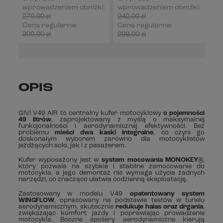
wprowadzeniem obniżki:
wprowadzeniem obniżki:
270,00 zł
0%
242,00 zł
0%
Cena regularna:
Cena regularna:
300,00 zł
-10%
269,00 zł
-10%
OPIS
GIVI V49 AIR to centralny kufer motocyklowy
o pojemności
49 litrów
, zaprojektowany z myślą o maksymalnej
funkcjonalności i aerodynamicznej efektywności. Bez
problemu
mieści dwa kaski integralne
, co czyni go
doskonałym wyborem zarówno dla motocyklistów
jeżdżących solo, jak i z pasażerem.
Kufer wyposażony jest w
system mocowania MONOKEY®
,
który pozwala na szybkie i stabilne zamocowanie do
motocykla, a jego demontaż nie wymaga użycia żadnych
narzędzi, co znacząco ułatwia codzienną eksploatację.
Zastosowany w modelu V49
opatentowany system
WINGFLOW
, opracowany na podstawie testów w tunelu
aerodynamicznym, skutecznie
redukuje hałas oraz drgania
,
zwiększając komfort jazdy i poprawiając prowadzenie
motocykla. Boczne spoilery aerodynamiczne kierują