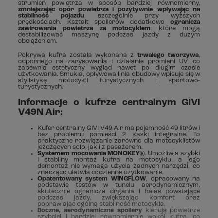
strumień powietrza w sposób bardziej równomierny,
zmniejszając opór powietrza i pozytywnie wpływając na
stabilność pojazdu
, szczególnie przy wyższych
prędkościach. Kształt spoilerów dodatkowo
ogranicza
zawirowania powietrza za motocyklem
, które mogą
destabilizować maszynę podczas jazdy z dużym
obciążeniem.
Pokrywa kufra została wykonana z
trwałego tworzywa
,
odpornego na zarysowania i działanie promieni UV, co
zapewnia estetyczny wygląd nawet po długim czasie
użytkowania. Smukła, opływowa linia obudowy wpisuje się w
stylistykę motocykli turystycznych i sportowo-
turystycznych.
Informacje o kufrze centralnym GIVI
V49N Air:
Kufer centralny GIVI V49 Air ma pojemność 49 litrów i
bez problemu pomieści 2 kaski integralne. To
praktyczne rozwiązanie zarówno dla motocyklistów
jeżdżących solo, jak i z pasażerem.
Systemem mocowania MONOKEY®
. Umożliwia szybki
i stabilny montaż kufra na motocyklu, a jego
demontaż nie wymaga użycia żadnych narzędzi, co
znacząco ułatwia codzienne użytkowanie.
Opatentowany system WINGFLOW
, opracowany na
podstawie testów w tunelu aerodynamicznym,
skutecznie ogranicza drgania i hałas powstające
podczas jazdy, zwiększając komfort oraz
poprawiając ogólną stabilność motocykla.
Boczne, aerodynamiczne spoilery
kierują powietrze
szybciej i bardziej równomiernie wokół kufra, co