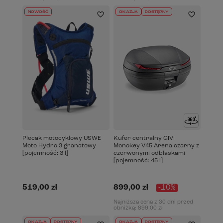
NOWOŚĆ
OKAZJA
DOSTĘPNY
Plecak motocyklowy USWE
Kufer centralny GIVI
Moto Hydro 3 granatowy
Monokey V45 Arena czarny z
[pojemność: 3 l]
czerwonymi odblaskami
[pojemność: 45 l]
519,00 zł
899,00 zł
-10%
Najniższa cena z 30 dni przed
obniżką:
899,00 zł
OKAZJA
DOSTĘPNY
OKAZJA
DOSTĘPNY