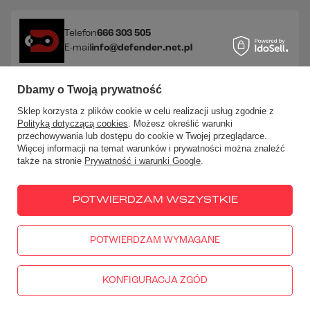
Telefon
666 303 505
E-mail
info@defender.net.pl
Dbamy o Twoją prywatność
Sprawdź nasze social media!
Sklep korzysta z plików cookie w celu realizacji usług zgodnie z
Polityką dotyczącą cookies
. Możesz określić warunki
przechowywania lub dostępu do cookie w Twojej przeglądarce.
Więcej informacji na temat warunków i prywatności można znaleźć
także na stronie
Prywatność i warunki Google
.
W sklepie prezentujemy ceny brutto (z VAT).
Stawki VAT dla
konsumentów z kraju:
Polska
.
POTWIERDZAM WSZYSTKIE
POTWIERDZAM WYMAGANE
666 303 505
PN - PT: 10:00-18:00
info@defender.net.pl
KONFIGURACJA ZGÓD
DEFENDER Akcesoria Motocyklowe
,
Góra Libertowska 50
,
30-
444
Libertów