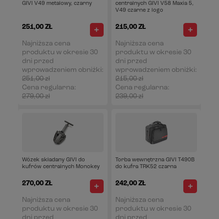
GIVI V49 metalowy, czarny
centralnych GIVI V58 Maxia 5,
V49 czarne z logo
251,00 ZŁ
215,00 ZŁ
Najniższa cena
Najniższa cena
produktu w okresie 30
produktu w okresie 30
dni przed
dni przed
wprowadzeniem obniżki:
wprowadzeniem obniżki:
251,00 zł
0%
215,00 zł
0%
Cena regularna:
Cena regularna:
279,00 zł
-10%
239,00 zł
-10%
Wózek składany GIVI do
Torba wewnętrzna GIVI T490B
kufrów centralnych Monokey
do kufra TRK52 czarna
270,00 ZŁ
242,00 ZŁ
Najniższa cena
Najniższa cena
produktu w okresie 30
produktu w okresie 30
dni przed
dni przed