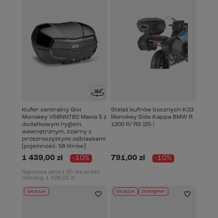
Kufer centralny Givi
Stelaż kufrów bocznych K33
Monokey V58NNTB2 Maxia 5 z
Monokey Side Kappa BMW R
dodatkowym ryglem
1300 R/ RS (25-)
wewnętrznym, czarny z
przezroczystymi odblaskami
[pojemność: 58 litrów]
1 439,00 zł
-10%
791,00 zł
-10%
Najniższa cena z 30 dni przed
obniżką:
1 439,00 zł
OKAZJA
OKAZJA
DOSTĘPNY