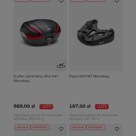
Kufer centralny Givi V47
Płyta GIVI M7 Monokey
Monokey
989,00 zł
-10%
167,00 zł
-10%
Najniższa cena z 30 dni przed
Najniższa cena z 30 dni przed
obniżką:
989,00 zł
obniżką:
167,00 zł
OKAZJA
DOSTĘPNY
OKAZJA
DOSTĘPNY