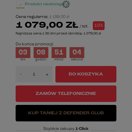
Produkt niedostępny
Cena regularna:
1 199,00 zł
1 079,00 ZŁ
10%
/
szt.
Najniższa cena z 30 dni przed obniżką:
1 079,00 zł
Do końca promocji:
03
08
51
04
dni
godzin
minut
sekund
-
DO KOSZYKA
+
ZAMÓW TELEFONICZNIE
KUP TANIEJ Z DEFENDER CLUB
Szybkie zakupy
1-Click