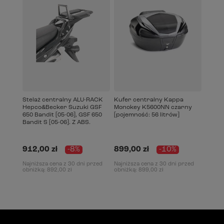
Stelaż centralny ALU-RACK
Kufer centralny Kappa
Hepco&Becker Suzuki GSF
Monokey K5600NN czarny
650 Bandit [05-06], GSF 650
[pojemność: 56 litrów]
Bandit S [05-06]. Z ABS.
912,00 zł
-8%
899,00 zł
-10%
Najniższa cena z 30 dni przed
Najniższa cena z 30 dni przed
obniżką:
892,00 zł
obniżką:
899,00 zł