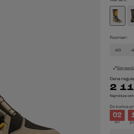
Wariant
Rozmiar
43
4
Sprawdź
Cena regul
2 11
Najniższa cen
Do końca pr
02
dni
go