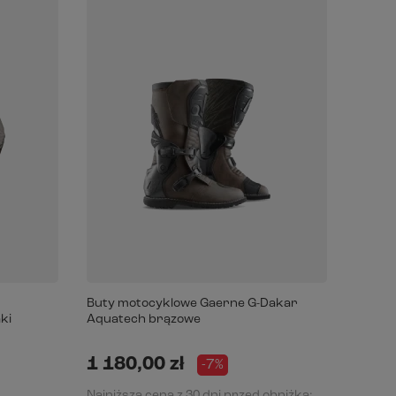
Buty motocyklowe Gaerne G-Dakar
Kurtka
ki
Aquatech brązowe
Ventu-
1 180,00 zł
3 74
-7%
Najniższa cena z 30 dni przed obniżką: