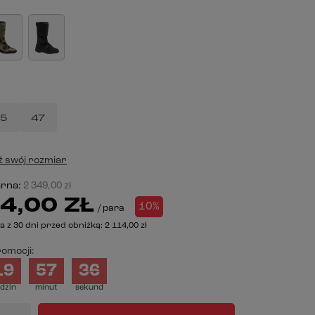
5
47
 swój rozmiar
arna:
2 349,00 zł
4,00 ZŁ
10%
/
para
a z 30 dni przed obniżką:
2 114,00 zł
omocji:
19
57
35
dzin
minut
sekund