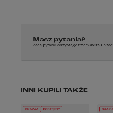
Możliwość wymiany elementów - konstrukcja pozwala
Masz pytania?
Zadaj pytanie korzystając z formularza lub za
INNI KUPILI TAKŻE
OKAZJA
DOSTĘPNY
OKAZJ