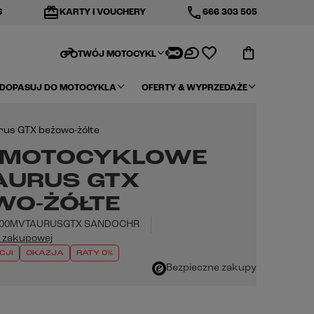
redeem
phone
S
KARTY I VOUCHERY
666 303 505
motorcycle
TWÓJ MOTOCYKL
DOPASUJ DO MOTOCYKLA
OFERTY & WYPRZEDAŻE
rus GTX beżowo-żółte
 MOTOCYKLOWE
TAURUS GTX
WO-ŻÓŁTE
00MVTAURUSGTX SANDOCHR
y zakupowej
CJI
OKAZJA
RATY 0%
Bezpieczne zakupy