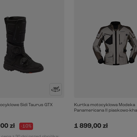
ocyklowe Sidi Taurus GTX
Kurtka motocyklowa Modeka
Panamericana II piaskowo-kha
00 zł
1 899,00 zł
-10%
 cena z 30 dni przed obniżką: