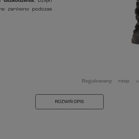
 uszkodzenia.
Dzięki
dne zarówno podczas
Regulowany rzep
w 
motocyklowych ora
indywidualnych potrze
ROZWIŃ OPIS
łydki nie powodując uc
długiej jazdy.