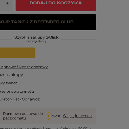
DODAJ DO KOSZYKA
+
KUP TANIEJ Z DEFENDER CLUB
Szybkie zakupy
1-Click
(bez rejestracji)
j i sprawdź koszt dostawy
czne zakupy
wy zwrot
owe prawo zwrotu
lator Rat - Sprawdź
Darmowa dostawa do
Więcej informacji
paczkomatu
awy ze sklepów internetowych przy zamówieniu od
50,00 zł