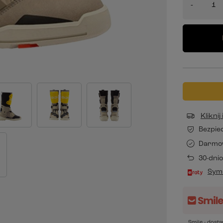
-
Klikni
Bezpie
Darmo
30-dni
Symu
Smile - dost