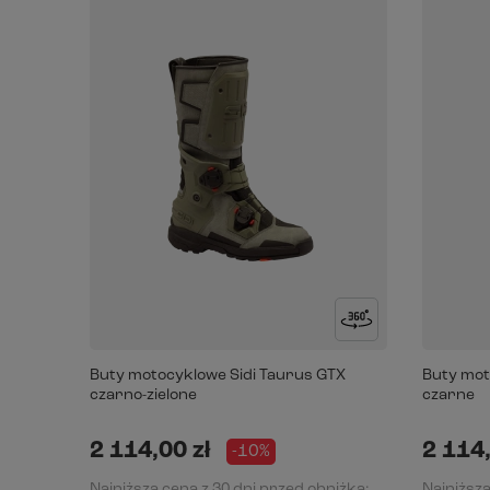
Buty motocyklowe Sidi Taurus GTX
Buty mot
czarno-zielone
czarne
2 114,00 zł
2 114,
-10%
Najniższa cena z 30 dni przed obniżką:
Najniższa