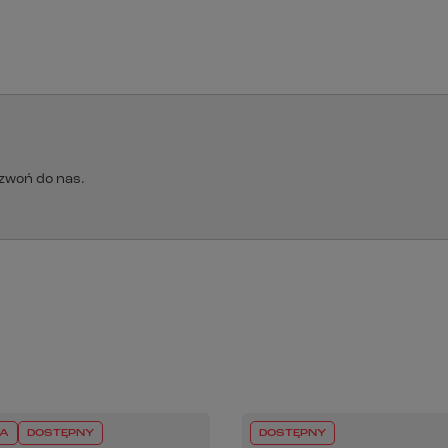
 na serwisowanie i wymianę zużytych części
dzwoń do nas.
A
DOSTĘPNY
DOSTĘPNY