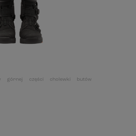
górnej części cholewki butów
z
umożliwia dopasowanie obuwia do
b
. Elastyczny panel dostosowuje się do
isku i zapewnia komfort nawet podczas