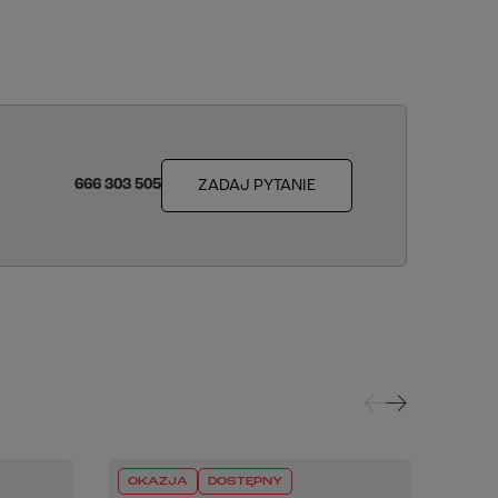
666 303 505
ZADAJ PYTANIE
OKAZJA
DOSTĘPNY
DOS