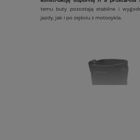
konstrukcję odporną n a przetarcia i
temu buty pozostają stabilne i wygo
jazdy, jak i po zejściu z motocykla.