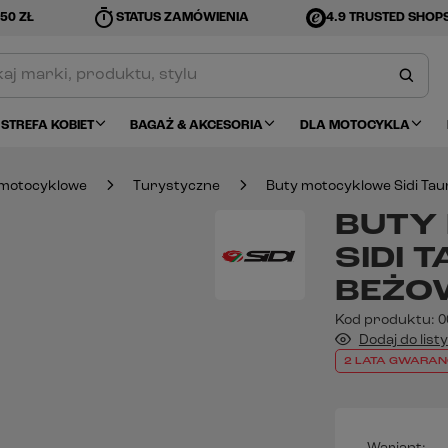
timer
50 ZŁ
STATUS ZAMÓWIENIA
4.9 TRUSTED SHOP
STREFA KOBIET
BAGAŻ & AKCESORIA
DLA MOTOCYKLA
 motocyklowe
Turystyczne
Buty motocyklowe Sidi Tau
BUTY
SIDI 
BEŻO
Kod produktu:
0
Dodaj do list
2 LATA GWARAN