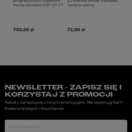
progresywnych Hyperpro
2.0 Acerbis Honda, Kawasaki,
Harley Davidson FLST (07-17)
Yamaha czarny
703,00 zł
72,00 zł
NEWSLETTER - ZAPISZ SIĘ I
KORZYSTAJ Z PROMOCJI
Rabaty nie łączą się z innymi promocjami. Nie obejmują Kart
Podarunkowych i Voucherów.
Podaj swoje imię