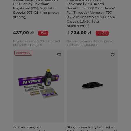
SLC Harley Davidson
LeoVince LV-10 Ducati
Nightster (22-), Nightster
Scrambler 800/ Cafe Racer/
Special 975 (23-) [na prawą
Full Throttle/ Monster 797
stronę]
(17-20)/ Scrambler 800 Icon/
Classic (15-20) [stal
nierdzewna]
437,00 zł
-6%
1 234,00 zł
-12%
Najniższa cena z 30 dni przed
Najniższa cena z 30 dni przed
obniżką:
410,00 zł
obniżką:
1 183,00 zł
DOSTĘPNY
Zestaw sprężyn
Ślizg prowadnicy łańcucha