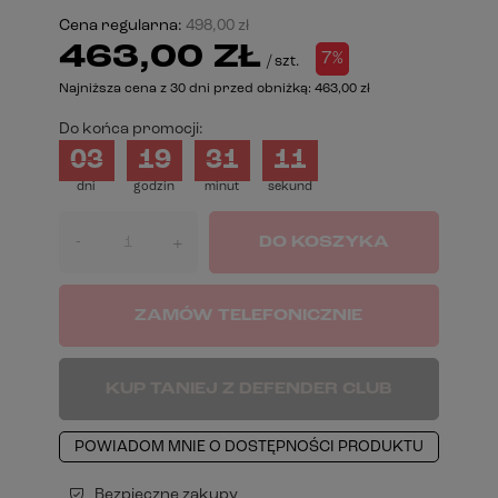
Cena regularna:
498,00 zł
463,00 ZŁ
7%
/
szt.
Najniższa cena z 30 dni przed obniżką:
463,00 zł
Do końca promocji:
03
19
31
11
dni
godzin
minut
sekund
-
DO KOSZYKA
+
ZAMÓW TELEFONICZNIE
KUP TANIEJ Z DEFENDER CLUB
POWIADOM MNIE O DOSTĘPNOŚCI PRODUKTU
Bezpieczne zakupy