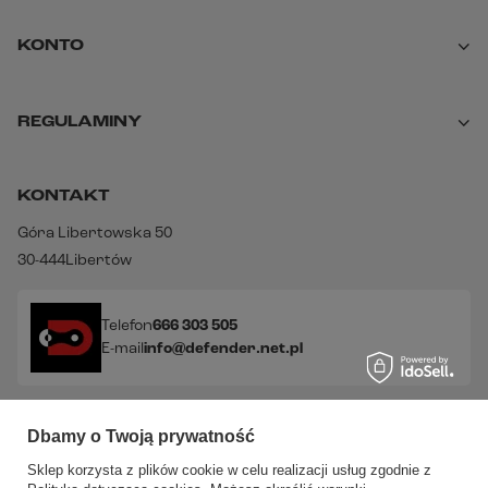
KONTO
REGULAMINY
KONTAKT
Góra Libertowska 50
30-444
Libertów
Telefon
666 303 505
E-mail
info@defender.net.pl
Sprawdź nasze social media!
Dbamy o Twoją prywatność
Sklep korzysta z plików cookie w celu realizacji usług zgodnie z