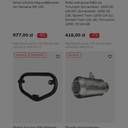
Gmol silnika Hepco&Becker
Rolki wahacza R&G do
do Yamaha SR 125
Triumph Scrambler 1200 XC
(19-20), Scrambler 1200 XE
(19), Speed Twin 1200 (19-21),
Street Twin (16-18), Thruxton
1200 / R (16-18)
977,00 zł
-8%
418,00 zł
-7%
Najniższa cena z 30 dni przed
Najniższa cena z 30 dni przed
obniżką:
956,00 zł
obniżką:
409,00 zł
OKAZJA
DOSTĘPNY
OKAZJA
Stelaż boczny SW-Motech
Tłumik motocyklowy