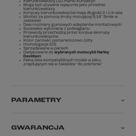
Kierunkowskazy LED marki Kuryakyn
Mogą być używane wyłącznie jako przednie
kierunkowskazy
Korpusy kierunkowskazów mają długość 2 i 1/4 cala
Montaż za pomocą śruby mocującej 5/16" (brak w
zestawie)
Dwa rozmiary gumowych adapterów montażowych
Soczewka wykonana z poliwęglanu
Przewody przechodzą przez korpus skorupy
kierunkowskazów
Kolor żarówki: pomarańczowo-żółty
Homologacja ECE
Sprzedawane w parach
Dedykowane do
wybranych
motocykli Harley
Davidson
Pełna lista kompatybilnych modeli w pliku
znajdującym się w zakładce "do pobrania"
PARAMETRY
GWARANCJA