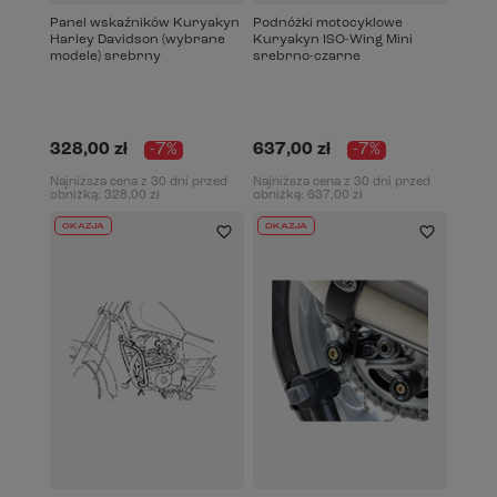
Panel wskaźników Kuryakyn
Podnóżki motocyklowe
Harley Davidson (wybrane
Kuryakyn ISO-Wing Mini
modele) srebrny
srebrno-czarne
328,00 zł
-7%
637,00 zł
-7%
Najniższa cena z 30 dni przed
Najniższa cena z 30 dni przed
obniżką:
328,00 zł
obniżką:
637,00 zł
OKAZJA
OKAZJA