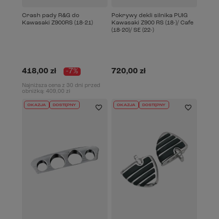
Crash pady R&G do
Pokrywy dekli silnika PUIG
Kawasaki Z900RS (18-21)
Kawasaki Z900 RS (18-)/ Cafe
(18-20)/ SE (22-)
418,00 zł
-7%
720,00 zł
Najniższa cena z 30 dni przed
obniżką:
409,00 zł
OKAZJA
DOSTĘPNY
OKAZJA
DOSTĘPNY