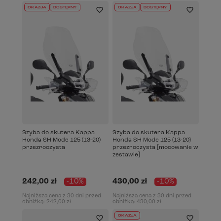
OKAZJA
DOSTĘPNY
OKAZJA
DOSTĘPNY
Szyba do skutera Kappa
Szyba do skutera Kappa
Honda SH Mode 125 (13-20)
Honda SH Mode 125 (13-20)
przezroczysta
przezroczysta [mocowanie w
zestawie]
242,00 zł
-10%
430,00 zł
-10%
Najniższa cena z 30 dni przed
Najniższa cena z 30 dni przed
obniżką:
242,00 zł
obniżką:
430,00 zł
OKAZJA