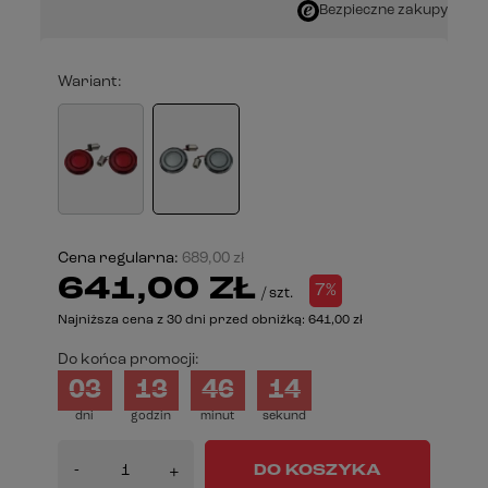
Bezpieczne zakupy
Wariant
Cena regularna:
689,00 zł
641,00 ZŁ
7%
/
szt.
Najniższa cena z 30 dni przed obniżką:
641,00 zł
Do końca promocji:
03
13
46
14
dni
godzin
minut
sekund
-
DO KOSZYKA
+