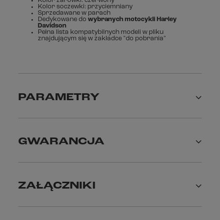
Kolor żarówki: czerwony
Kolor soczewki: przyciemniany
Sprzedawane w parach
Dedykowane do
wybranych motocykli Harley
Davidson
Pełna lista kompatybilnych modeli w pliku
znajdującym się w zakładce "do pobrania"
PARAMETRY
GWARANCJA
ZAŁĄCZNIKI