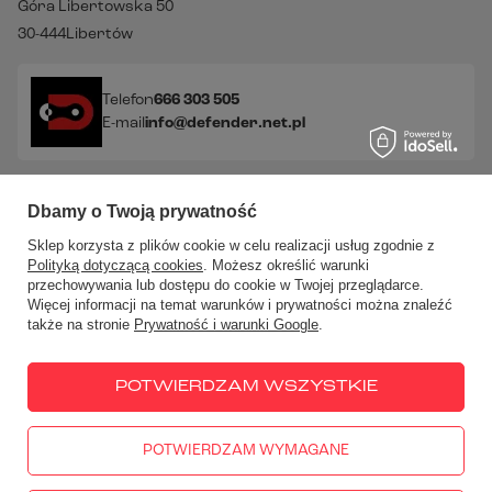
Góra Libertowska 50
30-444
Libertów
Telefon
666 303 505
E-mail
info@defender.net.pl
Sprawdź nasze social media!
Dbamy o Twoją prywatność
Sklep korzysta z plików cookie w celu realizacji usług zgodnie z
Polityką dotyczącą cookies
. Możesz określić warunki
przechowywania lub dostępu do cookie w Twojej przeglądarce.
Więcej informacji na temat warunków i prywatności można znaleźć
także na stronie
Prywatność i warunki Google
.
W sklepie prezentujemy ceny brutto (z VAT).
Stawki VAT dla
konsumentów z kraju:
Polska
.
POTWIERDZAM WSZYSTKIE
POTWIERDZAM WYMAGANE
666 303 505
PN - PT: 10:00-18:00
info@defender.net.pl