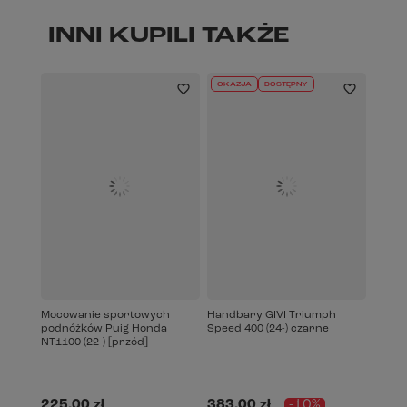
INNI KUPILI TAKŻE
OKAZJA
DOSTĘPNY
Mocowanie sportowych
Handbary GIVI Triumph
podnóżków Puig Honda
Speed 400 (24-) czarne
NT1100 (22-) [przód]
225,00 zł
383,00 zł
-10%