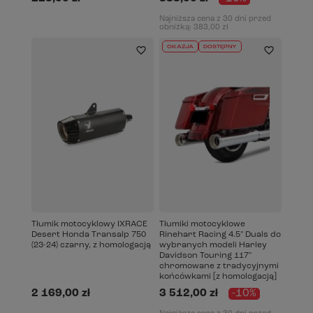
Najniższa cena z 30 dni przed
obniżką:
383,00 zł
OKAZJA
DOSTĘPNY
Tłumik motocyklowy IXRACE
Tłumiki motocyklowe
Desert Honda Transalp 750
Rinehart Racing 4.5" Duals do
(23-24) czarny, z homologacją
wybranych modeli Harley
Davidson Touring 117"
chromowane z tradycyjnymi
końcówkami [z homologacją]
2 169,00 zł
3 512,00 zł
-10%