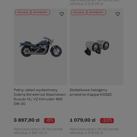
Najniższa cena z 30 dni przed
obniżką:
3 512,00 zł
OKAZJA
DOSTĘPNY
OKAZJA
DOSTĘPNY
Pełny układ wydechowy
Dodatkowe halogeny
Cobra Streetrod Slashdown
przednie Kappa KS322
Suzuki VL/ VZ Intruder 800
(09-15)
3 897,00 zł
-8%
1 079,00 zł
-10%
Najniższa cena z 30 dni przed
Najniższa cena z 30 dni przed
obniżką:
3 897,00 zł
obniżką:
1 079,00 zł