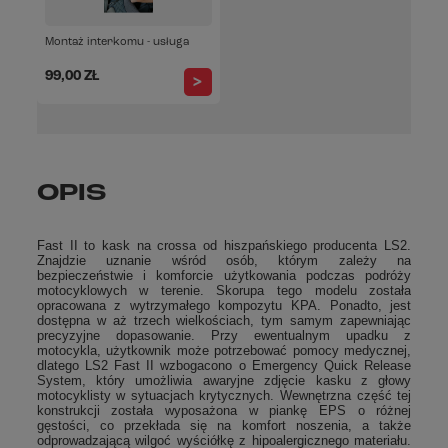
Montaż interkomu - usługa
99,00 ZŁ
OPIS
Fast II to kask na crossa od hiszpańskiego producenta LS2.
Znajdzie uznanie wśród osób, którym zależy na
bezpieczeństwie i komforcie użytkowania podczas podróży
motocyklowych w terenie. Skorupa tego modelu została
opracowana z wytrzymałego kompozytu KPA. Ponadto, jest
dostępna w aż trzech wielkościach, tym samym zapewniając
precyzyjne dopasowanie. Przy ewentualnym upadku z
motocykla, użytkownik może potrzebować pomocy medycznej,
dlatego LS2 Fast II wzbogacono o Emergency Quick Release
System, który umożliwia awaryjne zdjęcie kasku z głowy
motocyklisty w sytuacjach krytycznych. Wewnętrzna część tej
konstrukcji została wyposażona w piankę EPS o różnej
gęstości, co przekłada się na komfort noszenia, a także
odprowadzającą wilgoć wyściółkę z hipoalergicznego materiału.