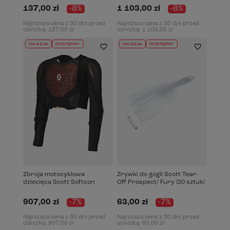
137,00 zł
-8%
1 103,00 zł
-8%
Najniższa cena z 30 dni przed
Najniższa cena z 30 dni przed
obniżką:
137,00 zł
obniżką:
1 103,00 zł
OKAZJA
DOSTĘPNY
OKAZJA
DOSTĘPNY
Zbroja motocyklowa
Zrywki do gogli Scott Tear-
dziecięca Scott Softcon
Off Prospect/ Fury (20 sztuk)
907,00 zł
-7%
63,00 zł
-7%
Najniższa cena z 30 dni przed
Najniższa cena z 30 dni przed
obniżką:
907,00 zł
obniżką:
63,00 zł