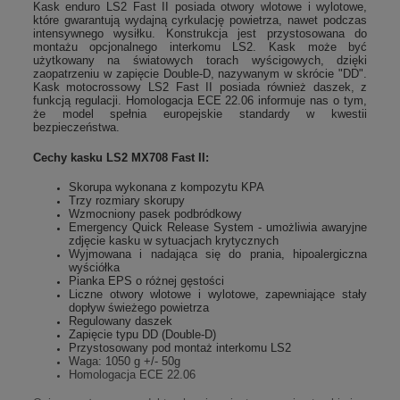
Kask enduro LS2 Fast II posiada otwory wlotowe i wylotowe,
które gwarantują wydajną cyrkulację powietrza, nawet podczas
intensywnego wysiłku. Konstrukcja jest przystosowana do
montażu opcjonalnego interkomu LS2. Kask może być
użytkowany na światowych torach wyścigowych, dzięki
zaopatrzeniu w zapięcie Double-D, nazywanym w skrócie "DD".
Kask motocrossowy LS2 Fast II posiada również daszek, z
funkcją regulacji. Homologacja ECE 22.06 informuje nas o tym,
że model spełnia europejskie standardy w kwestii
bezpieczeństwa.
Cechy kasku LS2 MX708 Fast II:
Skorupa wykonana z kompozytu KPA
Trzy rozmiary skorupy
Wzmocniony pasek podbródkowy
Emergency Quick Release System - umożliwia awaryjne
zdjęcie kasku w sytuacjach krytycznych
Wyjmowana i nadająca się do prania, hipoalergiczna
wyściółka
Pianka EPS o różnej gęstości
Liczne otwory wlotowe i wylotowe, zapewniające stały
dopływ świeżego powietrza
Regulowany daszek
Zapięcie typu DD (Double-D)
Przystosowany pod montaż interkomu LS2
Waga: 1050 g +/- 50g
Homologacja ECE 22.06