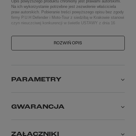
Opis powyższego produktu chroniony jest prawami autorskimi.
Na ich wykorzystanie potrzebne jest zezwolenie właściciela
praw autorskich. Pobieranie treści powyższego opisu bez zgody
firmy P.U.H Defender i Moto-Tour z siedzibą w Krakowie stanowi
czyn nieuczciwej konkurencji w świetle USTAWY z dnia 16
kwietnia 1993 r. "o zwalczaniu nieuczciwej konkurencji".
ROZWIŃ OPIS
PARAMETRY
GWARANCJA
ZAŁĄCZNIKI