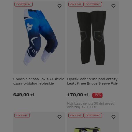
DOSTĘPNY
OKAZJA
DOSTĘPNY
Spodnie cross Fox 180 Shield
Opaski ochronne pod ortezy
czarno-biało-niebieskie
Leatt Knee Brace Sleeve Pair
649,00 zł
170,00 zł
-5%
Najniższa cena z 30 dni przed
obniżką:
170,00 zł
OKAZJA
OKAZJA
DOSTĘPNY