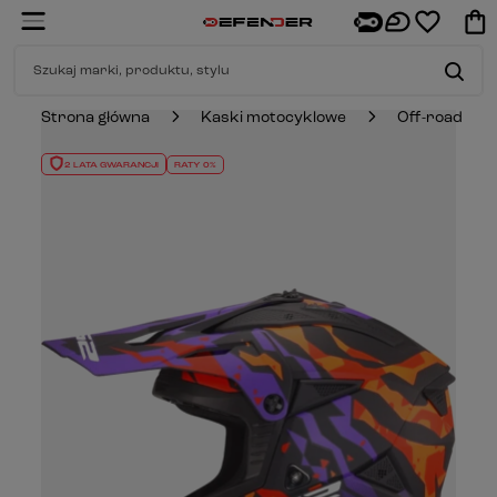
Strona główna
Kaski motocyklowe
Off-road
2 LATA GWARANCJI
RATY 0%