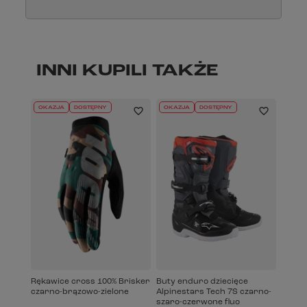
INNI KUPILI TAKŻE
OKAZJA
DOSTĘPNY
OKAZJA
DOSTĘPNY
Rękawice cross 100% Brisker
Buty enduro dziecięce
czarno-brązowo-zielone
Alpinestars Tech 7S czarno-
szaro-czerwone fluo