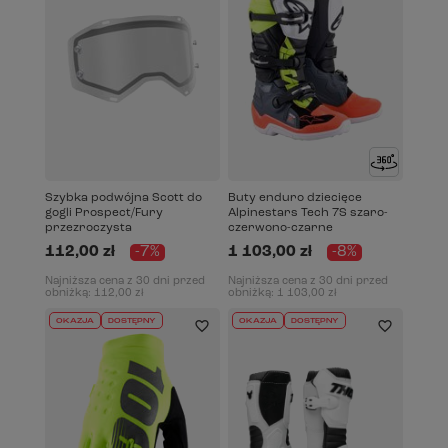
Szybka podwójna Scott do
Buty enduro dziecięce
gogli Prospect/Fury
Alpinestars Tech 7S szaro-
przezroczysta
czerwono-czarne
112,00 zł
-7%
1 103,00 zł
-8%
Najniższa cena z 30 dni przed
Najniższa cena z 30 dni przed
obniżką:
112,00 zł
obniżką:
1 103,00 zł
OKAZJA
DOSTĘPNY
OKAZJA
DOSTĘPNY