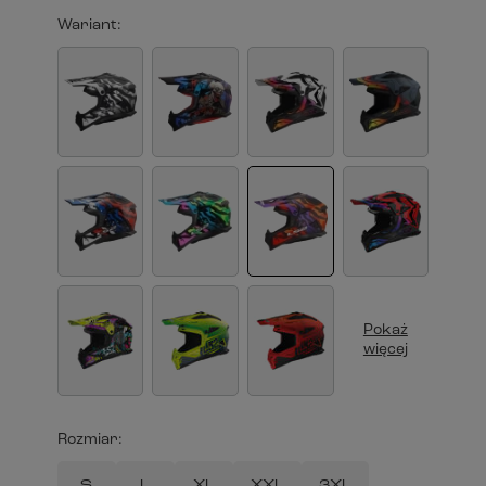
Wariant
Pokaż
więcej
Rozmiar
S
L
XL
XXL
3XL