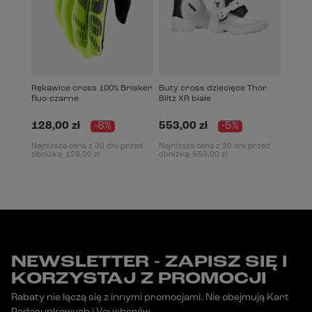
Rękawice cross 100% Brisker
Buty cross dziecięce Thor
fluo-czarne
Blitz XR białe
128,00 zł
-8%
553,00 zł
-5%
Najniższa cena z 30 dni przed
Najniższa cena z 30 dni przed
obniżką:
128,00 zł
obniżką:
553,00 zł
NEWSLETTER - ZAPISZ SIĘ I
KORZYSTAJ Z PROMOCJI
Rabaty nie łączą się z innymi promocjami. Nie obejmują Kart