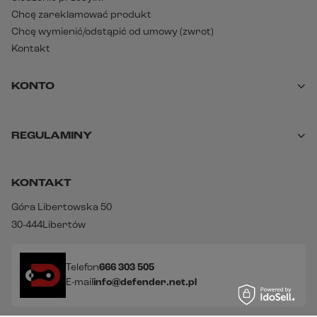
Chcę zareklamować produkt
Chcę wymienić/odstąpić od umowy (zwrot)
Kontakt
KONTO
REGULAMINY
KONTAKT
Góra Libertowska 50
30-444
Libertów
Telefon
666 303 505
E-mail
info@defender.net.pl