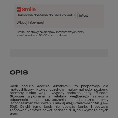
Darmowa dostawa do paczkomatu
Więcej informacji
Smile - dostawy ze sklepów internetowych przy
zamówieniu od
50,00 zł
są za darmo.
OPIS
Kask enduro Acerbis Airstrike-C to propozycja dla
motocyklistów, którzy oczekują maksymalnego poziomu
ochrony, niskiej wagi i wygody podczas jazdy off-road.
Skorupa wykonana z włókna węglowego
zapewnia
odporność na uszkodzenia mechaniczne przy
jednoczesnym zachowaniu
niskiej wagi - zaledwie 1150 g
(+/-
50g). Dzięki temu kask nie obciąża karku i pozwala
zachować komfort nawet podczas długich i wymagających
tras.