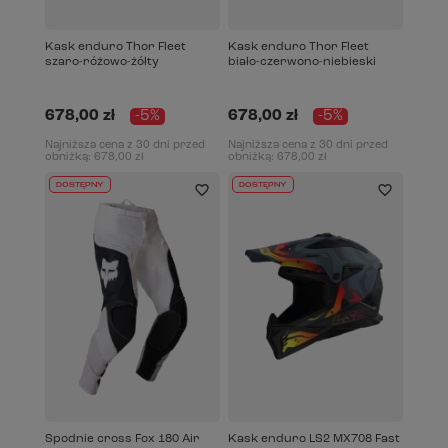
Kask enduro Thor Fleet
Kask enduro Thor Fleet
szaro-różowo-żółty
biało-czerwono-niebieski
678,00 zł
-5%
678,00 zł
-5%
Najniższa cena z 30 dni przed
Najniższa cena z 30 dni przed
obniżką:
678,00 zł
obniżką:
678,00 zł
DOSTĘPNY
DOSTĘPNY
Spodnie cross Fox 180 Air
Kask enduro LS2 MX708 Fast