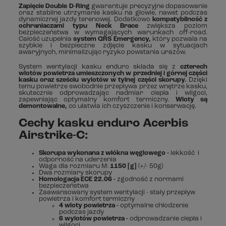
Zapięcie Double D-Ring
gwarantuje precyzyjne dopasowanie
oraz stabilne utrzymanie kasku na głowie, nawet podczas
dynamicznej jazdy terenowej. Dodatkowo
kompatybilność z
ochraniaczami typu Neck Brace
zwiększa poziom
bezpieczeństwa w wymagających warunkach off-road.
Całość uzupełnia
system QRS Emergency,
który pozwala na
szybkie i bezpieczne zdjęcie kasku w sytuacjach
awaryjnych, minimalizując ryzyko powstania urazów.
System wentylacji kasku enduro składa się z
czterech
wlotów powietrza umieszczonych w przedniej i górnej części
kasku
oraz sześciu wylotów w tylnej części skorupy.
Dzięki
temu powietrze swobodnie przepływa przez wnętrze kasku,
skutecznie odprowadzając nadmiar ciepła i wilgoci,
zapewniając optymalny komfort termiczny.
Wloty są
demontowalne,
co ułatwia ich czyszczenie i konserwację.
Cechy kasku enduro Acerbis
Airstrike-C:
Skorupa wykonana z włókna węglowego -
lekkość i
odporność na uderzenia
Waga dla rozmiaru M:
1150 [g]
(+/- 50g)
Dwa rozmiary skorupy
Homologacja ECE 22.06 -
zgodność z normami
bezpieczeństwa
Zaawansowany system wentylacji - stały przepływ
powietrza i komfort termiczny
4 wloty powietrza -
optymalne chłodzenie
podczas jazdy
6 wylotów powietrza -
odprowadzanie ciepła i
wilgoci