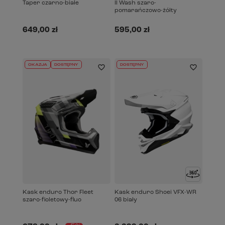
Taper czarno-białe
II Wash szaro-
pomarańczowo-żółty
649,00 zł
595,00 zł
OKAZJA
DOSTĘPNY
DOSTĘPNY
Kask enduro Thor Fleet
Kask enduro Shoei VFX-WR
szaro-fioletowy-fluo
06 biały