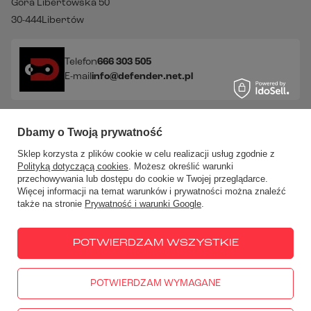
Góra Libertowska 50
30-444
Libertów
Telefon
666 303 505
E-mail
info@defender.net.pl
Sprawdź nasze social media!
Dbamy o Twoją prywatność
Sklep korzysta z plików cookie w celu realizacji usług zgodnie z
Polityką dotyczącą cookies
. Możesz określić warunki
przechowywania lub dostępu do cookie w Twojej przeglądarce.
Więcej informacji na temat warunków i prywatności można znaleźć
także na stronie
Prywatność i warunki Google
.
W sklepie prezentujemy ceny brutto (z VAT).
Stawki VAT dla
konsumentów z kraju:
Polska
.
POTWIERDZAM WSZYSTKIE
POTWIERDZAM WYMAGANE
666 303 505
PN - PT: 10:00-18:00
info@defender.net.pl