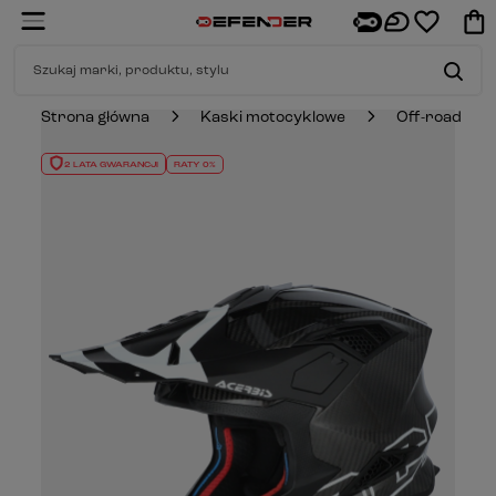
Strona główna
Kaski motocyklowe
Off-road
2 LATA GWARANCJI
RATY 0%