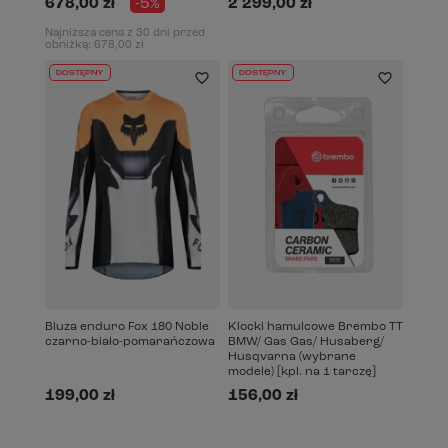
678,00 zł
-5%
2 299,00 zł
Najniższa cena z 30 dni przed
obniżką:
678,00 zł
DOSTĘPNY
DOSTĘPNY
Bluza enduro Fox 180 Noble
Klocki hamulcowe Brembo TT
czarno-biało-pomarańczowa
BMW/ Gas Gas/ Husaberg/
Husqvarna (wybrane
modele) [kpl. na 1 tarczę]
199,00 zł
156,00 zł