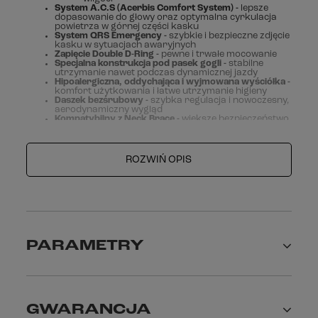
System A.C.S (Acerbis Comfort System) -
lepsze
dopasowanie do głowy oraz optymalna cyrkulacja
powietrza w górnej części kasku
System QRS Emergency -
szybkie i bezpieczne zdjęcie
kasku w sytuacjach awaryjnych
Zapięcie Double D-Ring -
pewne i trwałe mocowanie
Specjalna konstrukcja pod pasek gogli -
stabilne
utrzymanie nawet podczas dynamicznej jazdy
Hipoalergiczna, oddychająca i wyjmowana wyściółka -
komfort użytkowania i
łatwe utrzymanie higieny
Daszek bezśrubowy -
szybka regulacja i nowoczesny,
aerodynamiczny wygląd
Kompatybilny z Neck Brace -
większe bezpieczeństwo
podczas jazdy
Demontowalne wloty powietrza -
łatwe czyszczenie i
konserwacja
Uchwyt na kamerę sportową w zestawie
ROZWIŃ OPIS
Przedłużenie daszka + zestaw zapasowych
elementów
PARAMETRY
GWARANCJA