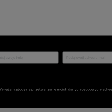
daj swoje imię
Podaj swój adres e-mail
Wyrażam zgodę na przetwarzanie moich danych osobowych (adres e-