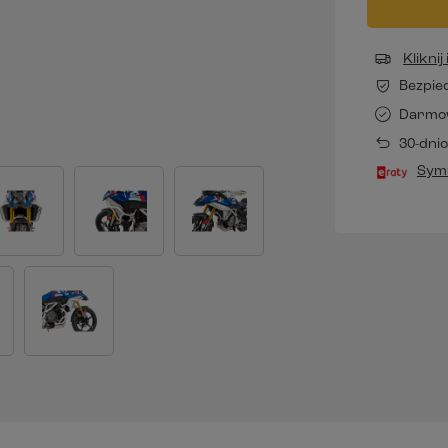
Klikni
Bezpie
Darmo
30-dni
Symu