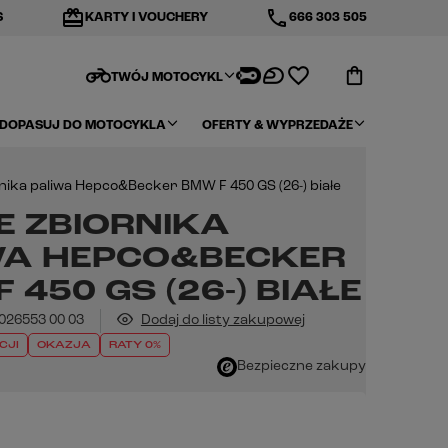
redeem
phone
S
KARTY I VOUCHERY
666 303 505
motorcycle
TWÓJ MOTOCYKL
DOPASUJ DO MOTOCYKLA
OFERTY & WYPRZEDAŻE
nika paliwa Hepco&Becker BMW F 450 GS (26-) białe
E ZBIORNIKA
WA HEPCO&BECKER
 450 GS (26-) BIAŁE
026553 00 03
Dodaj do listy zakupowej
CJI
OKAZJA
RATY 0%
Bezpieczne zakupy