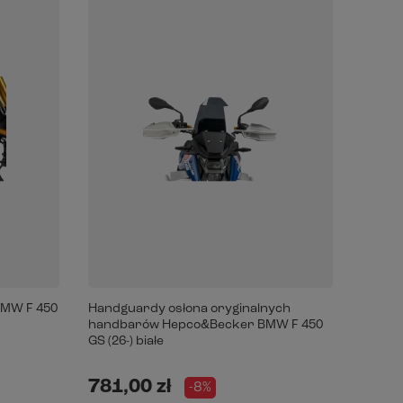
BMW F 450
Handguardy osłona oryginalnych
Deflek
handbarów Hepco&Becker BMW F 450
F750GS
GS (26-) białe
22)/Adv
24)/F9
781,00 zł
400,
-8%