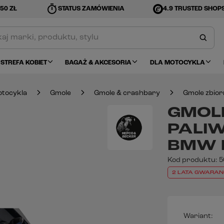
timer
50 ZŁ
STATUS ZAMÓWIENIA
4.9 TRUSTED SHOP
STREFA KOBIET
BAGAŻ & AKCESORIA
DLA MOTOCYKLA
tocykla
Gmole
Gmole & crashbary
Gmole zbior
GMOL
PALI
BMW F
Kod produktu:
5
2 LATA GWARAN
Wariant