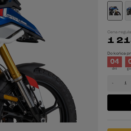
Cena regul
1 21
Do końca pr
04
dni
go
-