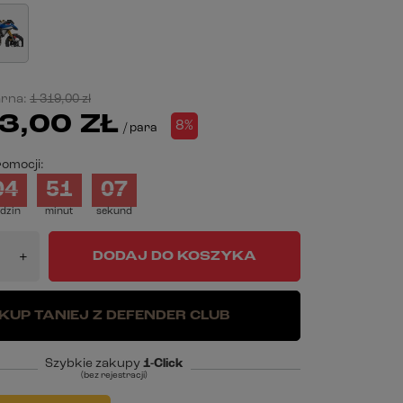
arna:
1 319,00 zł
3,00 ZŁ
8%
/
para
omocji:
04
51
06
dzin
minut
sekund
DODAJ DO KOSZYKA
+
KUP TANIEJ Z DEFENDER CLUB
Szybkie zakupy
1-Click
(bez rejestracji)