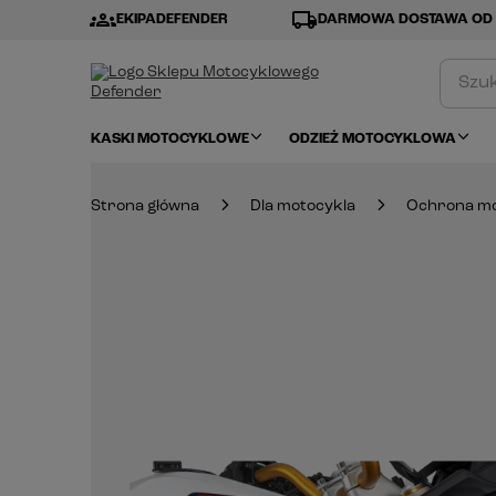
groups
local_shipping
EKIPADEFENDER
DARMOWA DOSTAWA OD 
KASKI MOTOCYKLOWE
ODZIEŻ MOTOCYKLOWA
Strona główna
Dla motocykla
Ochrona mo