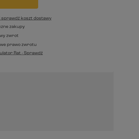
j i sprawdź koszt dostawy
czne zakupy
wy zwrot
owe prawo zwrotu
lator Rat - Sprawdź