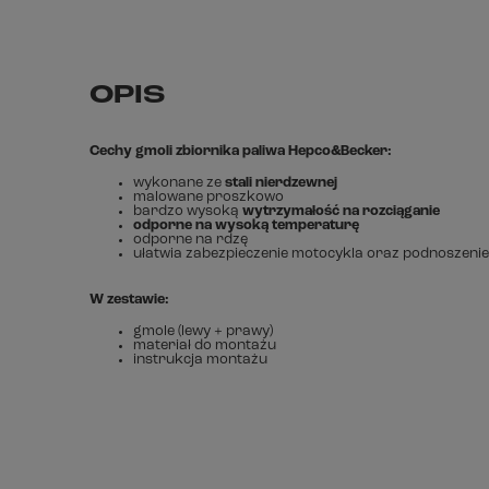
OPIS
Cechy gmoli zbiornika paliwa Hepco&Becker:
wykonane ze
stali nierdzewnej
malowane proszkowo
bardzo wysoką
wytrzymałość na rozciąganie
odporne na wysoką temperaturę
odporne na rdzę
ułatwia zabezpieczenie motocykla oraz podnoszenie
W zestawie:
gmole (lewy + prawy)
materiał do montażu
instrukcja montażu