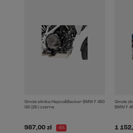
Gmole silnika Hepco&Becker BMW F 450
Gmole zb
GS (26-) czarne
BMW F 45
987,00 zł
1 152,
-8%