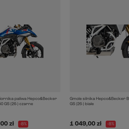
iornika paliwa Hepco&Becker
Gmole silnika Hepco&Becker 
0 GS (26-) czarne
GS (26-) białe
00 zł
1 049,00 zł
-8%
-8%