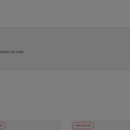
dzwoń do nas.
A
OKAZJA