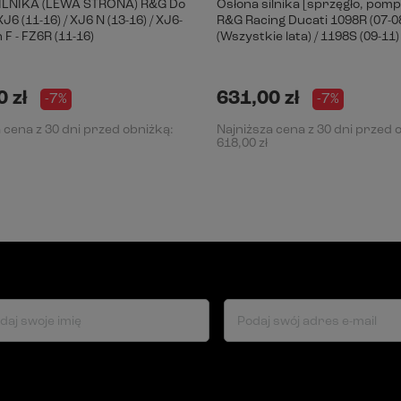
ILNIKA (LEWA STRONA) R&G Do
Osłona silnika [sprzęgło, pom
6 (11-16) / XJ6 N (13-16) / XJ6-
R&G Racing Ducati 1098R (07-08
 F - FZ6R (11-16)
(Wszystkie lata) / 1198S (09-11)
 zł
631,00 zł
-7%
-7%
 cena z 30 dni przed obniżką:
Najniższa cena z 30 dni przed 
618,00 zł
daj swoje imię
Podaj swój adres e-mail