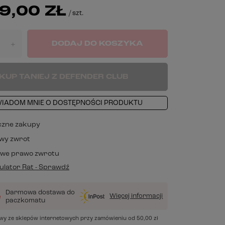
9,00 ZŁ
/
szt.
DODAJ DO KOSZYKA
+
KUP TANIEJ Z DEFENDER CLUB
IADOM MNIE O DOSTĘPNOŚCI PRODUKTU
czne zakupy
wy zwrot
owe prawo zwrotu
lator Rat - Sprawdź
Darmowa dostawa do
Więcej informacji
paczkomatu
awy ze sklepów internetowych przy zamówieniu od
50,00 zł