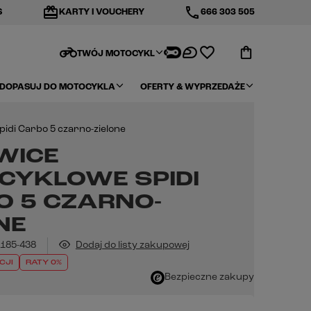
redeem
phone
S
KARTY I VOUCHERY
666 303 505
motorcycle
TWÓJ MOTOCYKL
DOPASUJ DO MOTOCYKLA
OFERTY & WYPRZEDAŻE
idi Carbo 5 czarno-zielone
WICE
CYKLOWE SPIDI
O 5 CZARNO-
NE
185-438
Dodaj do listy zakupowej
CJI
RATY 0%
Bezpieczne zakupy