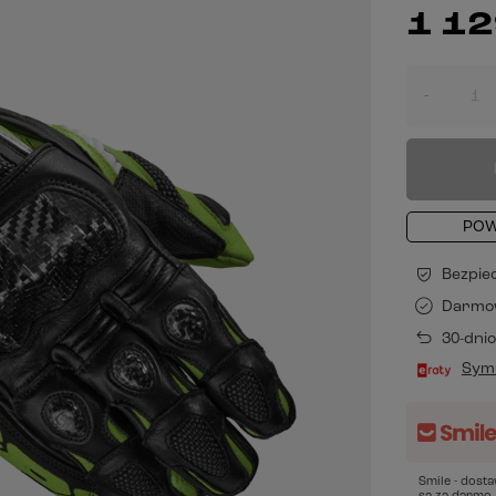
1 12
-
POW
Bezpie
Darmo
30-dni
Symu
Smile - dost