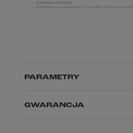
Karbonowe elementy
Mikrofibra na wewnętrznej stronie dłoni dla lepszego ch
Wzmocnienia keramidowe o wysokiej odporności na ście
DODATKOWE INFORMACJE:
Średnia waga: 0,4 kg
ZALECENIA:
Nie prać
Nie wybielać
Nie suszyć w suszarce
Suszyć na sznurku w cieniu
Nie prasować
Nie czyścić chemicznie
Nie wyżymać
PARAMETRY
Opis powyższego produktu chroniony jest prawami
opisu bez zgody firmy P.U.H Defender i Moto-Tou
nieuczciwej konkurencji".
GWARANCJA