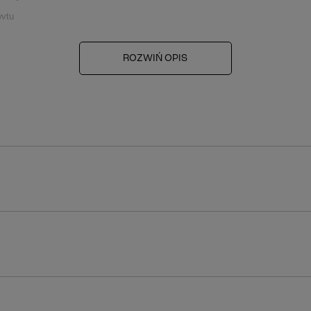
wytu
ranie
ROZWIŃ OPIS
 autorskimi. Na ich wykorzystanie potrzebne jest zezwolenie właściciela pr
r z siedzibą w Krakowie stanowi czyn nieuczciwej konkurencji w świetle UST