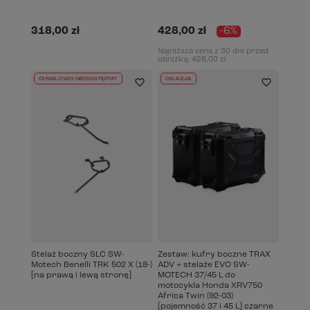
318,00 zł
428,00 zł
-6%
Najniższa cena z 30 dni przed
obniżką:
428,00 zł
CHWILOWO NIEDOSTĘPNY
OKAZJA
Stelaż boczny SLC SW-
Zestaw: kufry boczne TRAX
Motech Benelli TRK 502 X (18-)
ADV + stelaże EVO SW-
[na prawą i lewą stronę]
MOTECH 37/45 L do
motocykla Honda XRV750
Africa Twin (92-03)
[pojemność 37 i 45 L] czarne