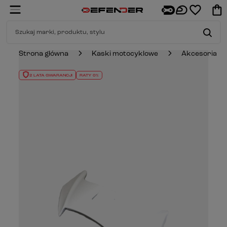
Strona główna
Kaski motocyklowe
Akcesoria
2 LATA GWARANCJI
RATY 0%