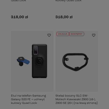
Quad Lock
kulowy Quad Lock
318,00 zł
318,00 zł
OKAZJA
DOSTĘPNY
Etui na telefon Samsung
Stelaż boczny SLC SW-
Galaxy S20 FE + uchwyt
Motech Kawasaki Z900 (16-),
kulowy Quad Lock
Z900 SE (20-) [na lewą stronę]