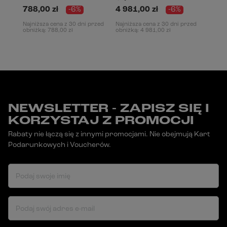
788,00 zł
-6%
4 981,00 zł
-6%
Najniższa cena z 30 dni przed
Najniższa cena z 30 dni przed
obniżką:
788,00 zł
obniżką:
4 981,00 zł
NEWSLETTER - ZAPISZ SIĘ I
KORZYSTAJ Z PROMOCJI
Rabaty nie łączą się z innymi promocjami. Nie obejmują Kart
Podarunkowych i Voucherów.
Podaj swoje imię
Podaj swój adres e-mail