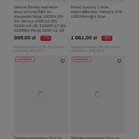
Osłona Silnika (wariator -
Stelaż boczny C-Bow
lewa strona) R&G do
Hepco&Becker Yamaha XVS
Kawasaki Ninja 1000SX (20-
1300 Midnight Star
21), Versys 1000 (12-20),
Z1000 (10-18), Z1000R (17-20),
Z1000SX (Ninja 1000) (11-19)
399,00 zł
-7%
1 061,00 zł
-8%
Najniższa cena z 30 dni przed
Najniższa cena z 30 dni przed
obniżką:
390,00 zł
obniżką:
1 038,00 zł
DOSTĘPNY
DOSTĘPNY
Zestaw rowerowy: Etui na
Zestaw rowerowy: Etui na