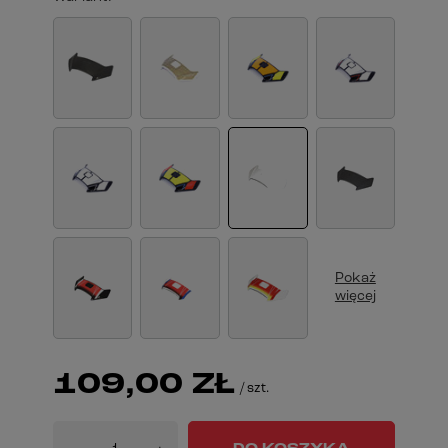
Pokaż
więcej
109,00 ZŁ
/
szt.