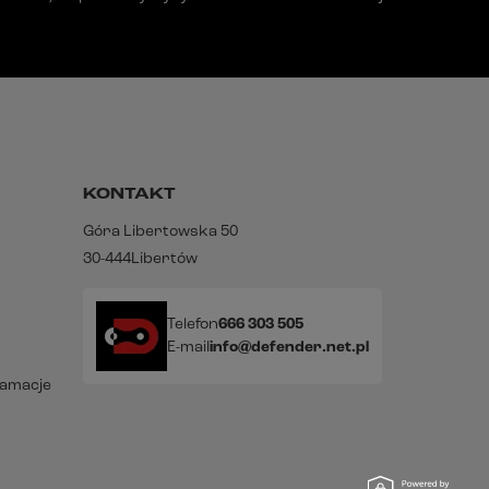
KONTAKT
Góra Libertowska 50
30-444
Libertów
Telefon
666 303 505
E-mail
info@defender.net.pl
lamacje