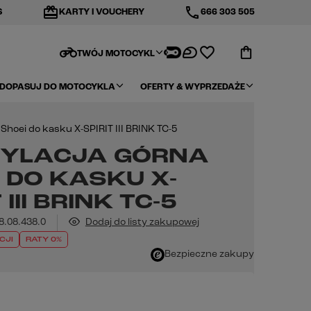
redeem
phone
S
KARTY I VOUCHERY
666 303 505
motorcycle
TWÓJ MOTOCYKL
DOPASUJ DO MOTOCYKLA
OFERTY & WYPRZEDAŻE
Shoei do kasku X-SPIRIT III BRINK TC-5
YLACJA GÓRNA
 DO KASKU X-
 III BRINK TC-5
8.08.438.0
Dodaj do listy zakupowej
CJI
RATY 0%
Bezpieczne zakupy