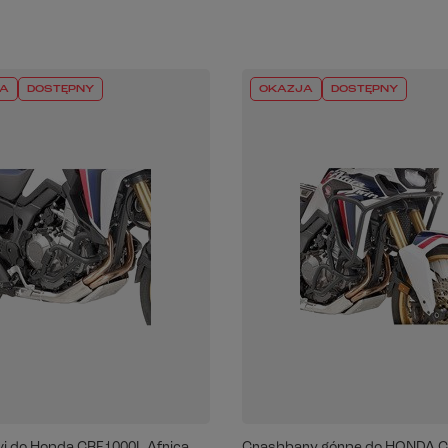
A
DOSTĘPNY
OKAZJA
DOSTĘPNY
vi do Honda CRF1000L Africa
Crashbary górne do HONDA C