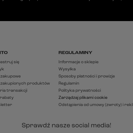
NTO
REGULAMINY
estruj się
Informacje o sklepie
yk
Wysyłka
y zakupowe
Sposoby płatności i prowizje
a zakupionych produktów
Regulamin
ria transakcji
Polityka prywatności
 rabaty
Zarządzaj plikami cookie
letter
Odstąpienia od umowy (zwroty) i rek
Sprawdź nasze social media!