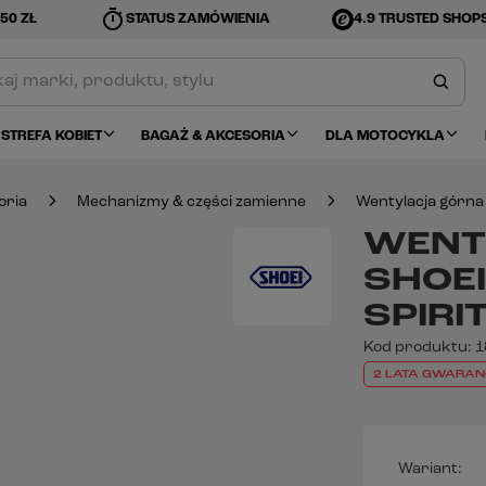
timer
50 ZŁ
STATUS ZAMÓWIENIA
4.9 TRUSTED SHOP
STREFA KOBIET
BAGAŻ & AKCESORIA
DLA MOTOCYKLA
oria
Mechanizmy & części zamienne
Wentylacja górna 
WENT
SHOEI
SPIRIT
Kod produktu:
1
2 LATA GWARAN
Wariant