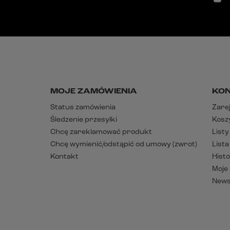
MOJE ZAMÓWIENIA
KO
Status zamówienia
Zarej
Śledzenie przesyłki
Kosz
Chcę zareklamować produkt
List
Chcę wymienić/odstąpić od umowy (zwrot)
List
Kontakt
Histo
Moje
News