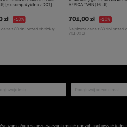
19) [niekompatybilne z DCT]
AFRICA TWIN (16-19)
 zł
701,00 zł
-10%
-10%
 cena z 30 dni przed obniżką:
Najniższa cena z 30 dni przed 
701,00 zł
daj swoje imię
Podaj swój adres e-mail
Wyrażam zgodę na przetwarzanie moich danych osobowych (adres e-