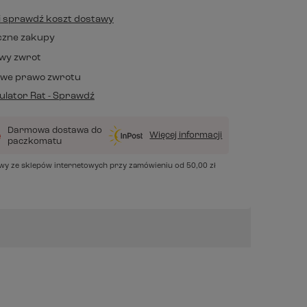
j i sprawdź koszt dostawy
czne zakupy
wy zwrot
owe prawo zwrotu
lator Rat - Sprawdź
Darmowa dostawa do
Więcej informacji
paczkomatu
awy ze sklepów internetowych przy zamówieniu od
50,00 zł