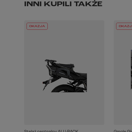
INNI KUPILI TAKŻE
OKAZJA
OKAZJ
Stelaż centralny ALU-RACK
Gmole Gi