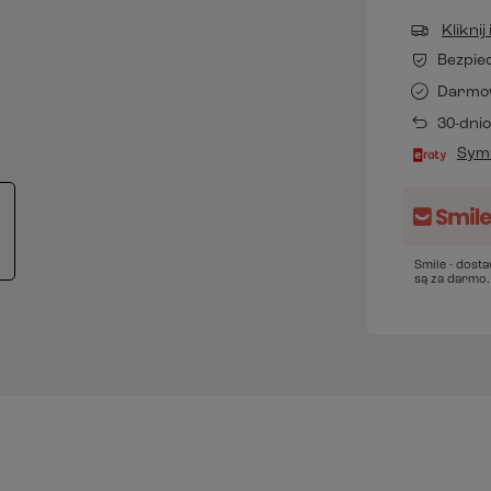
Klikni
Bezpie
Darmo
30-dni
Symu
Smile - dost
są za darmo.