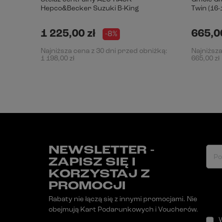
Hepco&Becker Suzuki B-King
Twin (16-
1 225,00 zł
665,00
-8%
Najniższa cena z 30 dni przed obniżką:
Najniższa
1 198,00 zł
665,00 zł
NEWSLETTER -
Po
ZAPISZ SIĘ I
KORZYSTAJ Z
PROMOCJI
Rabaty nie łączą się z innymi promocjami. Nie
obejmują Kart Podarunkowych i Voucherów.