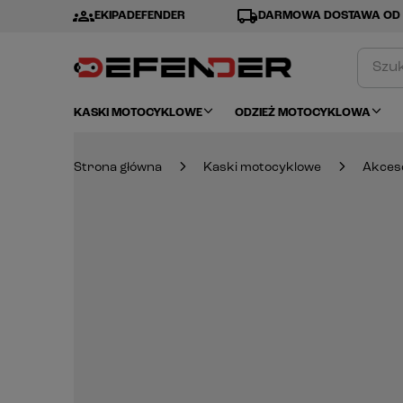
groups
local_shipping
EKIPADEFENDER
DARMOWA DOSTAWA OD 
KASKI MOTOCYKLOWE
ODZIEŻ MOTOCYKLOWA
Strona główna
Kaski motocyklowe
Akces