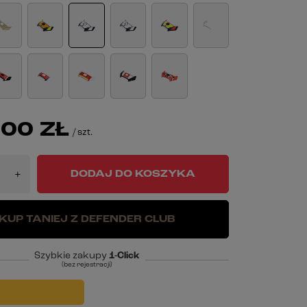
00 ZŁ
/
szt.
DODAJ DO KOSZYKA
+
KUP TANIEJ Z DEFENDER CLUB
Szybkie zakupy
1-Click
(bez rejestracji)