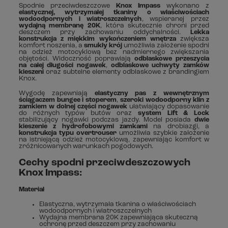
Spodnie przeciwdeszczowe
Knox Impass
wykonano z
elastycznej, wytrzymałej tkaniny o właściwościach
wodoodpornych i wiatroszczelnych
, wspieranej przez
wydajną membranę 20K
, która skutecznie chroni przed
deszczem przy zachowaniu oddychalności.
Lekka
konstrukcja z miękkim wykończeniem wnętrza
zwiększa
komfort noszenia, a
smukły krój
umożliwia założenie spodni
na odzież motocyklową bez nadmiernego zwiększania
objętości. Widoczność poprawiają
odblaskowe przeszycia
na całej długości nogawek
,
odblaskowe uchwyty zamków
kieszeni
oraz subtelne elementy odblaskowe z brandingiem
Knox.
Wygodę zapewniają
elastyczny pas z wewnętrznym
ściągaczem bungee i stoperem
,
szeroki wodoodporny klin z
zamkiem w dolnej części nogawek
ułatwiający dopasowanie
do różnych typów butów oraz
system Lift & Lock
stabilizujący nogawki podczas jazdy. Model posiada
dwie
kieszenie z hydrofobowymi zamkami
na drobiazgi, a
konstrukcja typu overtrouser
umożliwia szybkie założenie
na istniejącą odzież motocyklową, zapewniając komfort w
zróżnicowanych warunkach pogodowych.
Cechy spodni przeciwdeszczowych
Knox Impass:
Materiał
Elastyczna, wytrzymała tkanina o właściwościach
wodoodpornych i wiatroszczelnych
Wydajna membrana 20K zapewniająca skuteczną
ochronę przed deszczem przy zachowaniu