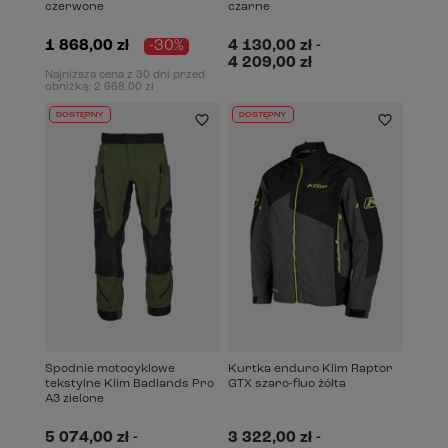
czerwone
czarne
1 868,00 zł
-30%
4 130,00 zł
-
4 209,00 zł
Najniższa cena z 30 dni przed
obniżką:
2 668,00 zł
DOSTĘPNY
DOSTĘPNY
Spodnie motocyklowe
Kurtka enduro Klim Raptor
tekstylne Klim Badlands Pro
GTX szaro-fluo żółta
A3 zielone
5 074,00 zł
-
3 322,00 zł
-