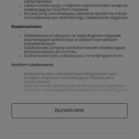
oddychalności
Lekka konstrukcja z miękkim wykończeniem wnętrza
zwiększającym komfort noszenia
Smukły krój umożliwiający założenie spodni na odzież
motocyklową bez nadmiernego zwiększania objętości
Bezpieczeństwo
Odblaskowe przeszycia na całej długości nogawek
poprawiające widoczność w słabych warunkach
oświetleniowych
Odblaskowe uchwyty zamków kieszeni zwiększające
bezpieczeństwo po zmroku
Subtelne elementy odblaskowe z brandingiem Knox
Komfort użytkowania
Elastyczny pas z wewnętrznym ściągaczem typu
bungee i stoperem umożliwiający indywidualne
dopasowanie
Szeroki, wodoodporny klin w dolnej części nogawek z
zamkiem ułatwiający dopasowanie do różnych typów
butów
System regulacji Lift & Lock stabilizujący nogawki
podczas jazdy
Dwie kieszenie z zamkami o właściwościach
hydrofobowych na niezbędne drobiazgi
ROZWIŃ OPIS
Konstrukcja typu overtrouser pozwalająca na
szybkie założenie na istniejącą odzież motocyklową
Komfort użytkowania w różnych warunkach
pogodowych dzięki lekkiej i oddychającej budowie