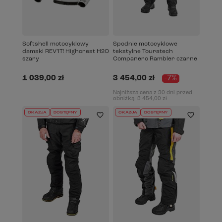
Softshell motocyklowy
Spodnie motocyklowe
damski REV’IT! Highcrest H2O
tekstylne Touratech
szary
Companero Rambler czarne
1 039,00 zł
3 454,00 zł
-7%
Najniższa cena z 30 dni przed
obniżką:
3 454,00 zł
OKAZJA
DOSTĘPNY
OKAZJA
DOSTĘPNY