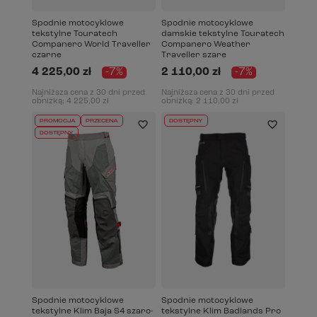
Spodnie motocyklowe
Spodnie motocyklowe
tekstylne Touratech
damskie tekstylne Touratech
Companero World Traveller
Companero Weather
czarne
Traveller szare
4 225,00 zł
-7%
2 110,00 zł
-7%
Najniższa cena z 30 dni przed
Najniższa cena z 30 dni przed
obniżką:
4 225,00 zł
obniżką:
2 110,00 zł
PROMOCJA
PRZECENA
DOSTĘPNY
DOSTĘPNY
Spodnie motocyklowe
Spodnie motocyklowe
tekstylne Klim Baja S4 szaro-
tekstylne Klim Badlands Pro