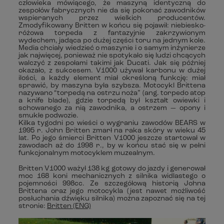
człowieka mówiącego, że maszyną identyczną do
zespołów fabrycznych nie da się pokonać zawodników
wspieranych przez wielkich producentów.
Zmodyfikowany Britten w końcu się pojawił: niebiesko-
różowa torpeda z fantazyjnie zakrzywionym
wydechem, jadąca po dużej części toru na jednym kole.
Media chciały wiedzieć o maszynie i o samym inżynierze
jak najwięcej, ponieważ nie spotykało się ludzi chcących
walczyć z zespołami takimi jak Ducati. Jak się później
okazało, z sukcesem. V1000 używał karbonu w dużej
ilości, a każdy element miał określoną funkcję: miał
sprawić, by maszyna była szybsza. Motocykl Brittena
nazywano “torpedą na ostrzu noża” (ang. torpedo atop
a knife blade), gdzie torpedą był kształt owiewki i
schowanego za nią zawodnika, a ostrzem — opony i
smukłe podwozie.
Kilka tygodni po wieści o wygraniu zawodów BEARS w
1995 r. John Britten zmarł na raka skóry w wieku 45
lat. Po jego śmierci Britten V1000 jeszcze startował w
zawodach aż do 1998 r., by w końcu stać się w pełni
funkcjonalnym motocyklem muzealnym.
Britten V1000 ważył 138 kg gotowy do jazdy i generował
moc 168 koni mechanicznych z silnika widlastego o
pojemności 998cc. Ze szczegółową historią Johna
Brittena oraz jego motocykla (jest nawet możliwość
posłuchania dźwięku silnika) można zapoznać się na tej
stronie:
Britten (ENG)