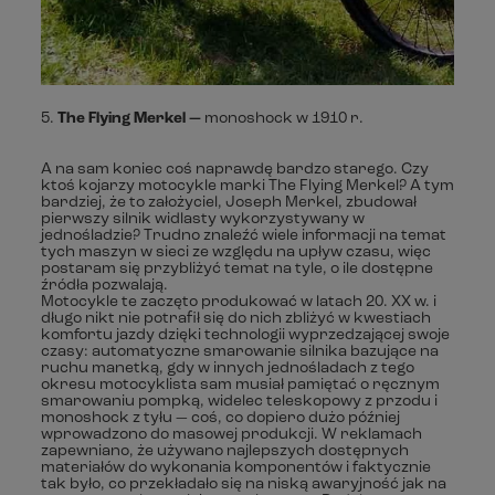
5.
The Flying Merkel —
monoshock w 1910 r.
A na sam koniec coś naprawdę bardzo starego. Czy
ktoś kojarzy motocykle marki The Flying Merkel? A tym
bardziej, że to założyciel, Joseph Merkel, zbudował
pierwszy silnik widlasty wykorzystywany w
jednośladzie? Trudno znaleźć wiele informacji na temat
tych maszyn w sieci ze względu na upływ czasu, więc
postaram się przybliżyć temat na tyle, o ile dostępne
źródła pozwalają.
Motocykle te zaczęto produkować w latach 20. XX w. i
długo nikt nie potrafił się do nich zbliżyć w kwestiach
komfortu jazdy dzięki technologii wyprzedzającej swoje
czasy: automatyczne smarowanie silnika bazujące na
ruchu manetką, gdy w innych jednośladach z tego
okresu motocyklista sam musiał pamiętać o ręcznym
smarowaniu pompką, widelec teleskopowy z przodu i
monoshock z tyłu — coś, co dopiero dużo później
wprowadzono do masowej produkcji. W reklamach
zapewniano, że używano najlepszych dostępnych
materiałów do wykonania komponentów i faktycznie
tak było, co przekładało się na niską awaryjność jak na