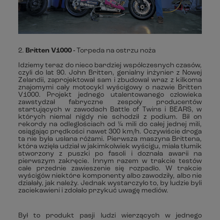
2.
Britten V1000 -
Torpeda na ostrzu noża
Idziemy teraz do nieco bardziej współczesnych czasów,
czyli do lat 90. John Britten, genialny inżynier z Nowej
Zelandii, zaprojektował sam i zbudował wraz z kilkoma
znajomymi cały motocykl wyścigowy o nazwie Britten
V1000. Projekt jednego utalentowanego człowieka
zawstydzał fabryczne zespoły producentów
startujących w zawodach Battle of Twins i BEARS, w
których niemal nigdy nie schodził z podium. Bił on
rekordy na odległościach od ¼ mili do całej jednej mili,
osiągając prędkości nawet 300 km/h. Oczywiście droga
ta nie była usłana różami. Pierwsza maszyna Brittena,
która wzięła udział w jakimkolwiek wyścigu, miała tłumik
stworzony z puszki po fasoli i doznała awarii na
pierwszym zakręcie. Innym razem w trakcie testów
całe przednie zawieszenie się rozpadło. W trakcie
wyścigów niektóre komponenty albo zawodziły, albo nie
działały, jak należy. Jednak wystarczyło to, by ludzie byli
zaciekawieni i zdołało przykuć uwagę mediów.
Był to produkt pasji ludzi wierzących w jednego