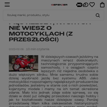
PIĘĆ RZECZY, KTÓRYCH
NIE WIESZ O
MOTOCYKLACH (Z
PRZESZŁOŚCI)
10 min czytania
2023-02-06
•
W dzisiejszych czasach jeździmy na
maszynach wręcz doskonałych,
technologicznie przypominających
samochody, i o osiągach często
lepszych niż niejedna osobówka o
dużo większym silniku. Mnie samemu trudno sobie
dzisiaj wyobrazić jazdę bez systemu ABS. Jako
motocykliści rozpoznajemy największych producentów
jednośladów, jesteśmy w stanie coś o nich powiedzieć,
kojarzymy modele i mamy na ich temat określone
zdanie. Mało kto jednak zdaje sobie sprawę, co się
działo w dość już odległej przeszłości naszego hobby i
jak to kształtowało nasze dzisiejsze czasy. Poniżej
przedstawię Wam kilka ciekawostek historycznych