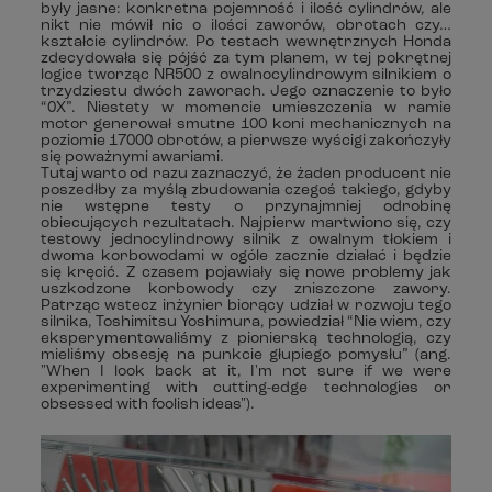
były jasne: konkretna pojemność i ilość cylindrów, ale
nikt nie mówił nic o ilości zaworów, obrotach czy…
kształcie cylindrów. Po testach wewnętrznych Honda
zdecydowała się pójść za tym planem, w tej pokrętnej
logice tworząc NR500 z owalnocylindrowym silnikiem o
trzydziestu dwóch zaworach. Jego oznaczenie to było
“0X”. Niestety w momencie umieszczenia w ramie
motor generował smutne 100 koni mechanicznych na
poziomie 17000 obrotów, a pierwsze wyścigi zakończyły
się poważnymi awariami.
Tutaj warto od razu zaznaczyć, że żaden producent nie
poszedłby za myślą zbudowania czegoś takiego, gdyby
nie wstępne testy o przynajmniej odrobinę
obiecujących rezultatach. Najpierw martwiono się, czy
testowy jednocylindrowy silnik z owalnym tłokiem i
dwoma korbowodami w ogóle zacznie działać i będzie
się kręcić. Z czasem pojawiały się nowe problemy jak
uszkodzone korbowody czy zniszczone zawory.
Patrząc wstecz inżynier biorący udział w rozwoju tego
silnika, Toshimitsu Yoshimura, powiedział “Nie wiem, czy
eksperymentowaliśmy z pionierską technologią, czy
mieliśmy obsesję na punkcie głupiego pomysłu” (ang.
"When I look back at it, I'm not sure if we were
experimenting with cutting-edge technologies or
obsessed with foolish ideas").