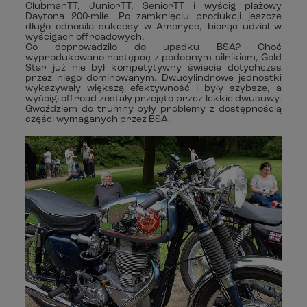
ClubmanTT, JuniorTT, SeniorTT i wyścig plażowy
Daytona 200-mile. Po zamknięciu produkcji jeszcze
długo odnosiła sukcesy w Ameryce, biorąc udział w
wyścigach offroadowych.
Co doprowadziło do upadku BSA? Choć
wyprodukowano następcę z podobnym silnikiem, Gold
Star już nie był kompetytywny świecie dotychczas
przez niego dominowanym. Dwucylindrowe jednostki
wykazywały większą efektywność i były szybsze, a
wyścigi offroad zostały przejęte przez lekkie dwusuwy.
Gwoździem do trumny były problemy z dostępnością
części wymaganych przez BSA.