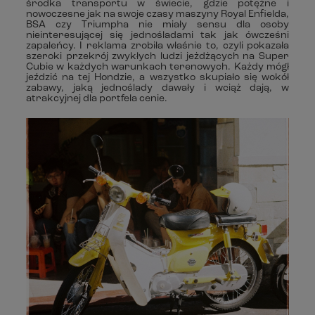
środka transportu w świecie, gdzie potężne i
nowoczesne jak na swoje czasy maszyny Royal Enfielda,
BSA czy Triumpha nie miały sensu dla osoby
nieinteresującej się jednośladami tak jak ówcześni
zapaleńcy. I reklama zrobiła właśnie to, czyli pokazała
szeroki przekrój zwykłych ludzi jeżdżących na Super
Cubie w każdych warunkach terenowych. Każdy mógł
jeździć na tej Hondzie, a wszystko skupiało się wokół
zabawy, jaką jednoślady dawały i wciąż dają, w
atrakcyjnej dla portfela cenie.