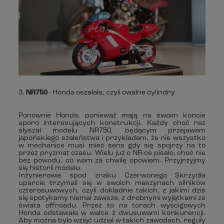
3.
NR750
- Honda oszalała, czyli owalne cylindry
Ponownie Honda, ponieważ mają na swoim koncie
sporo interesujących konstrukcji. Każdy choć raz
słyszał modelu NR750, będącym przejawem
japońskiego szaleństwa i przykładem, że nie wszystko
w mechanice musi mieć sens gdy się spojrzy na to
przez pryzmat czasu. Wielu już o NR-ce pisało, choć nie
bez powodu, co wam za chwilę opowiem. Przyjrzyjmy
się historii modelu.
Inżynierowie spod znaku Czerwonego Skrzydła
uparcie trzymali się w swoich maszynach silników
czterosuwowych, czyli dokładnie takich, z jakimi dziś
się spotykamy niemal zawsze, z drobnymi wyjątkami ze
świata offroadu. Przez to na torach wyścigowych
Honda odstawała w walce z dwusuwami konkurencji.
Aby można było wziąć udział w takich zawodach, reguły