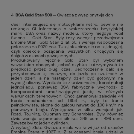
4.
BSA Gold Star 500
— Gwiazda z wysp brytyjskich
Jeśli interesujesz się motocyklami retro, pewnie nie
umknęła Ci informacja o wskrzeszeniu brytyjskiej
marki BSA oraz nazwy modelu, który niegdyś robił
furorę — Gold Star. Były trzy wersje: przedwojenna
Empire Star, Gold Star z lat 50. i wersja współczesna
pokazana na 2022 rok. Tutaj skupimy się na tej drugiej,
czyli obiekcie pożądania wszystkich chcących się
ścigać w czasach powojennych.
Produkowany ręcznie Gold Star był wyborem
wszystkich chcących jechać szybko i utrzymywać tę
prędkość przez długi czas. Jednocześnie dało się
przystosować tę maszynę do jazdy po szutrach w
jeden dzień, a na następny dzień być gotowym na
wyścig uliczny. Wynikało to z uniwersalnej konstrukcji
jednośladu, ponieważ BSA fabrycznie wychodził z
komponentami umożliwiającymi jazdę w różnych
warunkach terenowych. Choć generował zaledwie 44
konie mechaniczne od 1954 r., były to konie
pełnokrwiste, skore do galopu nawet do 100 km/h na
pierwszym biegu. Występował w kilku wersjach jak
Road, Touring, Clubman czy Scrambles. Były również
dwie wersje pojemności silnika: 348 ccm i 499 ccm.
Zawsze był to jeden cylinder.
A wyścigi Złota Gwiazda miała we krwi już od czasów
Empire Stara z 1937 r. Z sukcesami brała udział w