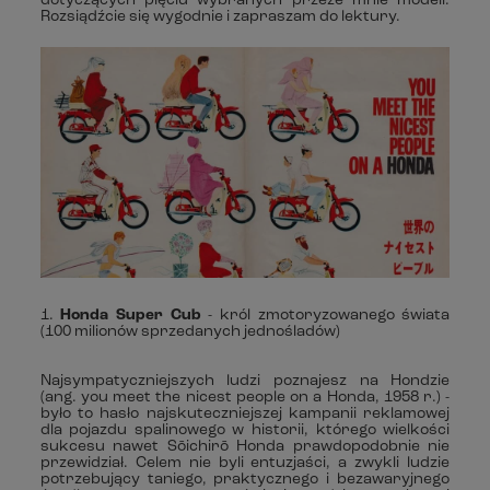
dotyczących pięciu wybranych przeze mnie modeli.
Rozsiądźcie się wygodnie i zapraszam do lektury.
1.
Honda Super Cub
- król zmotoryzowanego świata
(100 milionów sprzedanych jednośladów)
Najsympatyczniejszych ludzi poznajesz na Hondzie
(ang. you meet the nicest people on a Honda, 1958 r.) -
było to hasło najskuteczniejszej kampanii reklamowej
dla pojazdu spalinowego w historii, którego wielkości
sukcesu nawet Sōichirō Honda prawdopodobnie nie
przewidział. Celem nie byli entuzjaści, a zwykli ludzie
potrzebujący taniego, praktycznego i bezawaryjnego