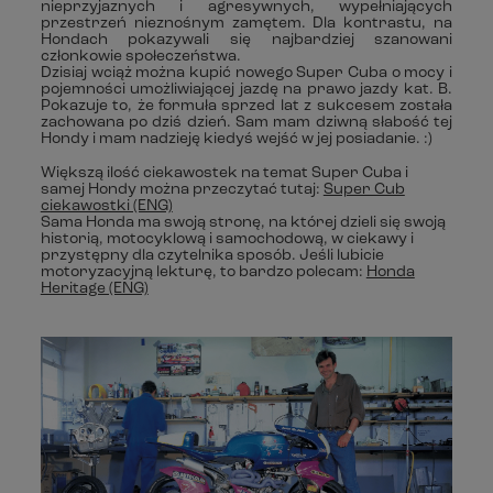
nieprzyjaznych i agresywnych, wypełniających
przestrzeń nieznośnym zamętem. Dla kontrastu, na
Hondach pokazywali się najbardziej szanowani
członkowie społeczeństwa.
Dzisiaj wciąż można kupić nowego Super Cuba o mocy i
pojemności umożliwiającej jazdę na prawo jazdy kat. B.
Pokazuje to, że formuła sprzed lat z sukcesem została
zachowana po dziś dzień. Sam mam dziwną słabość tej
Hondy i mam nadzieję kiedyś wejść w jej posiadanie. :)
Większą ilość ciekawostek na temat Super Cuba i
samej Hondy można przeczytać tutaj:
Super Cub
ciekawostki (ENG)
Sama Honda ma swoją stronę, na której dzieli się swoją
historią, motocyklową i samochodową, w ciekawy i
przystępny dla czytelnika sposób. Jeśli lubicie
motoryzacyjną lekturę, to bardzo polecam:
Honda
Heritage (ENG)