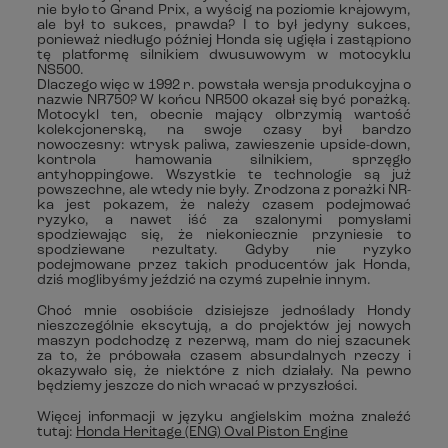
nie było to Grand Prix, a wyścig na poziomie krajowym,
ale był to sukces, prawda? I to był jedyny sukces,
ponieważ niedługo później Honda się ugięła i zastąpiono
tę platformę silnikiem dwusuwowym w motocyklu
NS500.
Dlaczego więc w 1992 r. powstała wersja produkcyjna o
nazwie NR750? W końcu NR500 okazał się być porażką.
Motocykl ten, obecnie mający olbrzymią wartość
kolekcjonerską, na swoje czasy był bardzo
nowoczesny: wtrysk paliwa, zawieszenie upside-down,
kontrola hamowania silnikiem, sprzęgło
antyhoppingowe. Wszystkie te technologie są już
powszechne, ale wtedy nie były. Zrodzona z porażki NR-
ka jest pokazem, że należy czasem podejmować
ryzyko, a nawet iść za szalonymi pomysłami
spodziewając się, że niekoniecznie przyniesie to
spodziewane rezultaty. Gdyby nie ryzyko
podejmowane przez takich producentów jak Honda,
dziś moglibyśmy jeździć na czymś zupełnie innym.
Choć mnie osobiście dzisiejsze jednoślady Hondy
nieszczególnie ekscytują, a do projektów jej nowych
maszyn podchodzę z rezerwą, mam do niej szacunek
za to, że próbowała czasem absurdalnych rzeczy i
okazywało się, że niektóre z nich działały. Na pewno
będziemy jeszcze do nich wracać w przyszłości.
Więcej informacji w języku angielskim można znaleźć
tutaj:
Honda Heritage (ENG) Oval Piston Engine