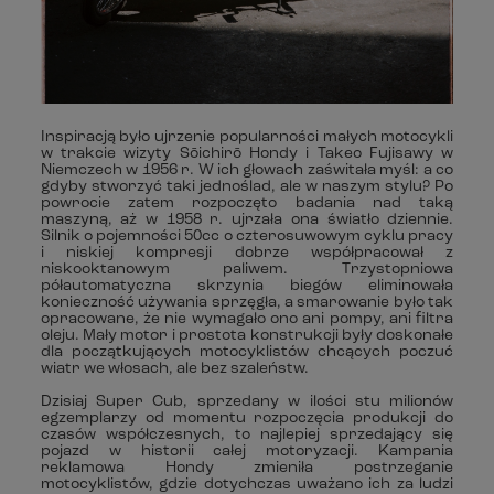
Inspiracją było ujrzenie popularności małych motocykli
w trakcie wizyty Sōichirō Hondy i Takeo Fujisawy w
Niemczech w 1956 r. W ich głowach zaświtała myśl: a co
gdyby stworzyć taki jednoślad, ale w naszym stylu? Po
powrocie zatem rozpoczęto badania nad taką
maszyną, aż w 1958 r. ujrzała ona światło dziennie.
Silnik o pojemności 50cc o czterosuwowym cyklu pracy
i niskiej kompresji dobrze współpracował z
niskooktanowym paliwem. Trzystopniowa
półautomatyczna skrzynia biegów eliminowała
konieczność używania sprzęgła, a smarowanie było tak
opracowane, że nie wymagało ono ani pompy, ani filtra
oleju. Mały motor i prostota konstrukcji były doskonałe
dla początkujących motocyklistów chcących poczuć
wiatr we włosach, ale bez szaleństw.
Dzisiaj Super Cub, sprzedany w ilości stu milionów
egzemplarzy od momentu rozpoczęcia produkcji do
czasów współczesnych, to najlepiej sprzedający się
pojazd w historii całej motoryzacji. Kampania
reklamowa Hondy zmieniła postrzeganie
motocyklistów, gdzie dotychczas uważano ich za ludzi