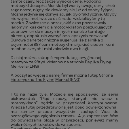
tamte czasy, lecz także wysoką cenę. Podobno
motocykl Josepha Merkla był warty swojej ceny, choć
tego raczej nigdy nie dowiemy się już od osoby żyjącej;
Można jedynie się domyślać, jak było faktycznie. Gdyby
nie wojna, możliwe, że dziś nadal widzielibyśmy tę
markę. Zawieszenia przez jakiś czas pozostawały
łakomym kąskiem dla motocyklistów poszukujących
usprawnień do maszyn innych marek z tamtego
okresu, dopóki nie wymyślono lepszych rozwiązań.
Surowe dane techniczne sugerują, że z silnika o
pojemności 997 ccm motocykl miał jakieś siedem koni
mechanicznych i miał zaledwie dwa biegi.
Dzisiaj można zakupić reprodukcję oryginalnej
maszyny za 28tyś. dolarów na stronie
Replika Flying
Merkel'a (ENG)
A poczytać więcej o samej firmie można tutaj:
Strona
historyczna The Flying Merkel (ENG)
I to na razie tyle. Możecie się spodziewać, że seria
ciekawostek “Pięć rzeczy, których nie wiesz o
motocyklach” będzie w przyszłości kontynuowana.
Wiedza tutaj przedstawiona jest dość powierzchowna i
ma zamiar przede wszystkim zachęcić Was do
szczegółowego zgłębienia tematu. A ja zapraszam Was
do odwiedzania bloga w przyszłości, ponieważ mamy
wiele różnych tekstów do wrzucenia.